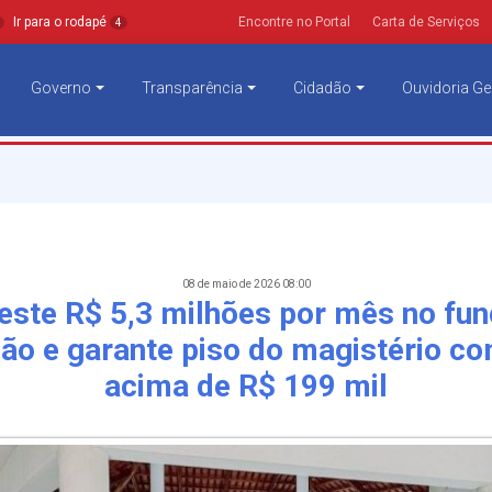
Ir para o rodapé
Encontre no Portal
Carta de Serviços
4
Governo
Transparência
Cidadão
Ouvidoria Ge
08 de maio de 2026 08:00
este R$ 5,3 milhões por mês no fu
ão e garante piso do magistério co
acima de R$ 199 mil