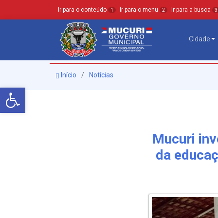
Ir para o conteúdo
Ir para o menu
Ir para a busca
1
2
3
Cidade
Início
Notícias
Barra de Ferramentas Aberta
Mucuri inv
da educaç