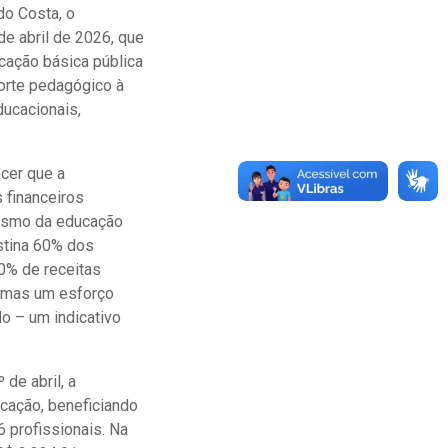
do Costa, o
de abril de 2026, que
ucação básica pública
orte pedagógico à
ducacionais,
cer que a
 financeiros
lismo da educação
stina 60% dos
0% de receitas
, mas um esforço
do – um indicativo
 de abril, a
cação, beneficiando
 profissionais. Na