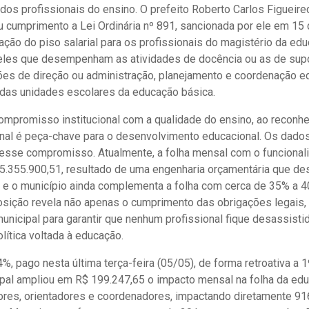
 dos profissionais do ensino. O prefeito Roberto Carlos Figueire
u cumprimento a Lei Ordinária nº 891, sancionada por ele em 15 
ação do piso salarial para os profissionais do magistério da ed
ueles que desempenham as atividades de docência ou as de sup
es de direção ou administração, planejamento e coordenação e
 das unidades escolares da educação básica.
ompromisso institucional com a qualidade do ensino, ao reconhe
onal é peça-chave para o desenvolvimento educacional. Os dados
esse compromisso. Atualmente, a folha mensal com o funciona
5.355.900,51, resultado de uma engenharia orçamentária que de
e o município ainda complementa a folha com cerca de 35% a 4
osição revela não apenas o cumprimento das obrigações legais
unicipal para garantir que nenhum profissional fique desassisti
olítica voltada à educação.
%, pago nesta última terça-feira (05/05), de forma retroativa a 1º
pal ampliou em R$ 199.247,65 o impacto mensal na folha da edu
res, orientadores e coordenadores, impactando diretamente 916