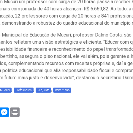
em Mucuri um professor com carga de 20 horas passa a receber 
onais com jornada de 40 horas alcançam R$ 6.669,82. Ao todo, a
cação, 22 professores com carga de 20 horas e 841 profission
, demonstrando a robustez do quadro educacional do município 
o Municipal de Educação de Mucuri, professor Dalmo Costa, são
entos refletem uma visão estratégica e eficiente. “Educar com 
, estabilidade financeira e reconhecimento do papel transformad
ertinho, assegura o piso nacional, ele vai além, pois garante a 
os, complementando recursos com receitas próprias e, daí a ge
 política educacional que alia responsabilidade fiscal e compro
m futuro mais justo e desenvolvido”, destacou o secretário Dal
,
,
,
Mucuri
Professores
Reajuste
Robertinho
WhatsApp
Messenger
Print