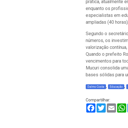
prática, atualmente 
enquanto os profissi
especialistas em edu
ampliadas (40 horas)
Segundo o secretári
números, os investim
valorização contínua
Quando o prefeito Rob
vencimentos para tod
Mucuri consolida uma
bases sólidas para u
,
,
Dalmo Costa
Educação
Compartilhar:
Facebook
Twitter
Email