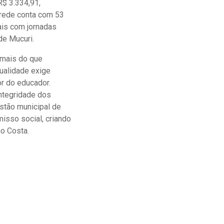
R$ 3.334,91,
 rede conta com 53
ais com jornadas
de Mucuri.
 mais do que
qualidade exige
or do educador.
integridade dos
stão municipal de
misso social, criando
mo Costa.