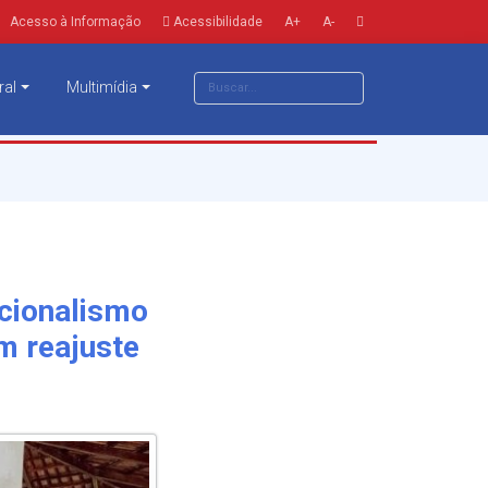
Acesso à Informação
Acessibilidade
A+
A-
ral
Multimídia
ncionalismo
m reajuste