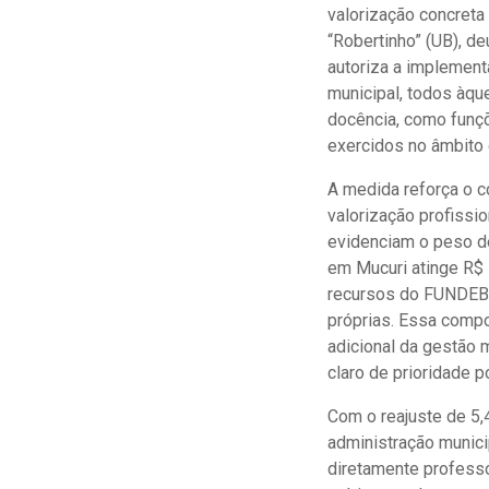
valorização concreta
“Robertinho” (UB), de
autoriza a implement
municipal, todos àq
docência, como funçõ
exercidos no âmbito
A medida reforça o c
valorização profissi
evidenciam o peso d
em Mucuri atinge R$ 
recursos do FUNDEB 
próprias. Essa comp
adicional da gestão m
claro de prioridade p
Com o reajuste de 5,4
administração munici
diretamente professo