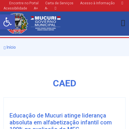
Encontre no Portal
Carta de Serviços
Acesso à Informação
Acessibilidade
A+
A-
Barra de Ferramentas Aberta
Início
CAED
Educação de Mucuri atinge liderança
absoluta em alfabetização infantil com