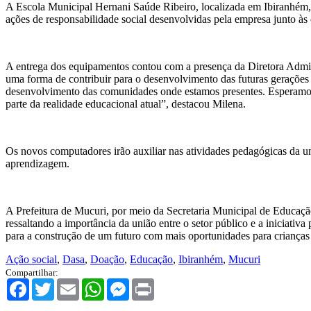
A Escola Municipal Hernani Saúde Ribeiro, localizada em Ibiranhém, 
ações de responsabilidade social desenvolvidas pela empresa junto às
A entrega dos equipamentos contou com a presença da Diretora Admini
uma forma de contribuir para o desenvolvimento das futuras gerações
desenvolvimento das comunidades onde estamos presentes. Esperamos
parte da realidade educacional atual”, destacou Milena.
Os novos computadores irão auxiliar nas atividades pedagógicas da un
aprendizagem.
A Prefeitura de Mucuri, por meio da Secretaria Municipal de Educaçã
ressaltando a importância da união entre o setor público e a iniciati
para a construção de um futuro com mais oportunidades para crianças 
Ação social
,
Dasa
,
Doação
,
Educação
,
Ibiranhém
,
Mucuri
Compartilhar:
Facebook
Twitter
Email
WhatsApp
Messenger
Print