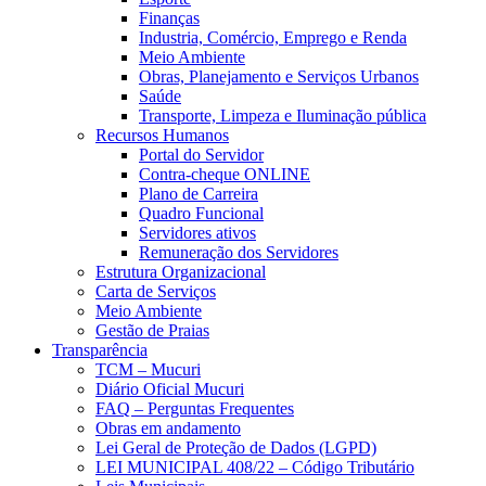
Finanças
Industria, Comércio, Emprego e Renda
Meio Ambiente
Obras, Planejamento e Serviços Urbanos
Saúde
Transporte, Limpeza e Iluminação pública
Recursos Humanos
Portal do Servidor
Contra-cheque ONLINE
Plano de Carreira
Quadro Funcional
Servidores ativos
Remuneração dos Servidores
Estrutura Organizacional
Carta de Serviços
Meio Ambiente
Gestão de Praias
Transparência
TCM – Mucuri
Diário Oficial Mucuri
FAQ – Perguntas Frequentes
Obras em andamento
Lei Geral de Proteção de Dados (LGPD)
LEI MUNICIPAL 408/22 – Código Tributário