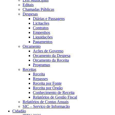
Leis Municipais
Editais
Chamadas Públicas
Despesas
Diárias e Passagens
Licitações
Contratos
Empenhos
Liquidações
Pagamentos
Orçamento
Ações de Governo
Orçamento da Despesa
Orçamento da Receita
Programas
Receitas
Receita
Repasses
Receita por Fonte
Receita por Órgão
Conhecimento de Receita
Relatórios de Gestão Fiscal
Relatórios de Contas Anuais
SIC – Serviço de Informação
Cidadão