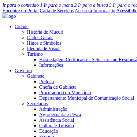
Ir para o conteúdo
1
Ir para o menu
2
Ir para a busca
3
Ir para o r
Encontre no Portal
Carta de Serviços
Acesso à Informação
Acessibili
Cidade
História de Mucuri
Dados Gerais
Hinos e Símbolos
Identidade Visual
Turismo
Hospedagem Certificada – Selo Turismo Responsá
Informações
Governo
Gabinete
Prefeito
Chefia de Gabinete
Procuradoria do Município
Departamento Municipal de Comunicação Social
Secretarias
Administração
Agropecuária e Pesca
Assistência Social
Cultura e Turismo
Educação
Esporte