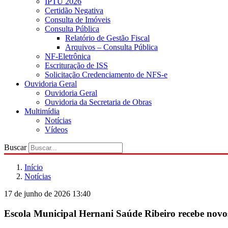
IPTU 2026
Certidão Negativa
Consulta de Imóveis
Consulta Pública
Relatório de Gestão Fiscal
Arquivos – Consulta Pública
NF-Eletrônica
Escrituração de ISS
Solicitação Credenciamento de NFS-e
Ouvidoria Geral
Ouvidoria Geral
Ouvidoria da Secretaria de Obras
Multimídia
Notícias
Vídeos
Buscar
Início
Notícias
17 de junho de 2026 13:40
Escola Municipal Hernani Saúde Ribeiro recebe novo