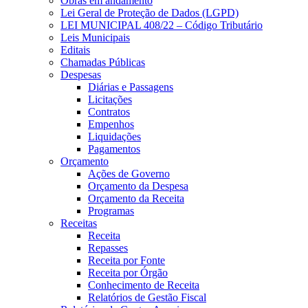
Obras em andamento
Lei Geral de Proteção de Dados (LGPD)
LEI MUNICIPAL 408/22 – Código Tributário
Leis Municipais
Editais
Chamadas Públicas
Despesas
Diárias e Passagens
Licitações
Contratos
Empenhos
Liquidações
Pagamentos
Orçamento
Ações de Governo
Orçamento da Despesa
Orçamento da Receita
Programas
Receitas
Receita
Repasses
Receita por Fonte
Receita por Órgão
Conhecimento de Receita
Relatórios de Gestão Fiscal