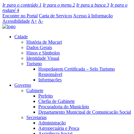
Ir para o conteúdo
1
Ir para o menu
2
Ir para a busca
3
Ir para o
rodapé
4
Encontre no Portal
Carta de Serviços
Acesso à Informação
Acessibilidade
A+
A-
Cidade
História de Mucuri
Dados Gerais
Hinos e Símbolos
Identidade Visual
Turismo
Hospedagem Certificada – Selo Turismo
Responsável
Informações
Governo
Gabinete
Prefeito
Chefia de Gabinete
Procuradoria do Município
Departamento Municipal de Comunicação Social
Secretarias
Administração
Agropecuária e Pesca
Assistência Social