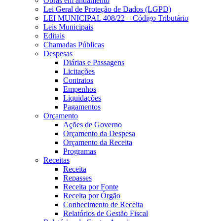
Obras em andamento
Lei Geral de Proteção de Dados (LGPD)
LEI MUNICIPAL 408/22 – Código Tributário
Leis Municipais
Editais
Chamadas Públicas
Despesas
Diárias e Passagens
Licitações
Contratos
Empenhos
Liquidações
Pagamentos
Orçamento
Ações de Governo
Orçamento da Despesa
Orçamento da Receita
Programas
Receitas
Receita
Repasses
Receita por Fonte
Receita por Órgão
Conhecimento de Receita
Relatórios de Gestão Fiscal