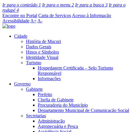
Ir para o conteúdo
1
Ir para o menu
2
Ir para a busca
3
Ir para o
rodapé
4
Encontre no Portal
Carta de Serviços
Acesso à Informação
Acessibilidade
A+
A-
Cidade
História de Mucuri
Dados Gerais
Hinos e Símbolos
Identidade Visual
Turismo
Hospedagem Certificada – Selo Turismo
Responsável
Informações
Governo
Gabinete
Prefeito
Chefia de Gabinete
Procuradoria do Município
Departamento Municipal de Comunicação Social
Secretarias
Administração
Agropecuária e Pesca
Assistência Social