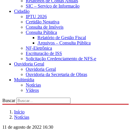
Relatórios de Contas Anuais
SIC – Serviço de Informação
Cidadão
IPTU 2026
Certidão Negativa
Consulta de Imóveis
Consulta Pública
Relatório de Gestão Fiscal
Arquivos – Consulta Pública
NF-Eletrônica
Escrituração de ISS
Solicitação Credenciamento de NFS-e
Ouvidoria Geral
Ouvidoria Geral
Ouvidoria da Secretaria de Obras
Multimídia
Notícias
Vídeos
Buscar
Início
Notícias
11 de agosto de 2022 16:30