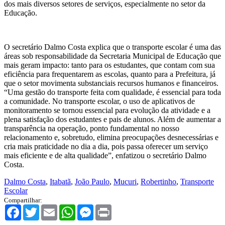
dos mais diversos setores de serviços, especialmente no setor da
Educação.
O secretário Dalmo Costa explica que o transporte escolar é uma das
áreas sob responsabilidade da Secretaria Municipal de Educação que
mais geram impacto: tanto para os estudantes, que contam com sua
eficiência para frequentarem as escolas, quanto para a Prefeitura, já
que o setor movimenta substanciais recursos humanos e financeiros.
“Uma gestão do transporte feita com qualidade, é essencial para toda
a comunidade. No transporte escolar, o uso de aplicativos de
monitoramento se tornou essencial para evolução da atividade e a
plena satisfação dos estudantes e pais de alunos. Além de aumentar a
transparência na operação, ponto fundamental no nosso
relacionamento e, sobretudo, elimina preocupações desnecessárias e
cria mais praticidade no dia a dia, pois passa oferecer um serviço
mais eficiente e de alta qualidade”, enfatizou o secretário Dalmo
Costa.
Dalmo Costa
,
Itabatã
,
João Paulo
,
Mucuri
,
Robertinho
,
Transporte
Escolar
Compartilhar:
Facebook
Twitter
Email
WhatsApp
Messenger
Print