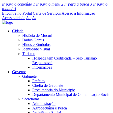
Ir para o conteúdo
1
Ir para o menu
2
Ir para a busca
3
Ir para o
rodapé
4
Encontre no Portal
Carta de Serviços
Acesso à Informação
Acessibilidade
A+
A-
Cidade
História de Mucuri
Dados Gerais
Hinos e Símbolos
Identidade Visual
Turismo
Hospedagem Certificada – Selo Turismo
Responsável
Informações
Governo
Gabinete
Prefeito
Chefia de Gabinete
Procuradoria do Município
Departamento Municipal de Comunicação Social
Secretarias
Administração
Agropecuária e Pesca
Assistência Social