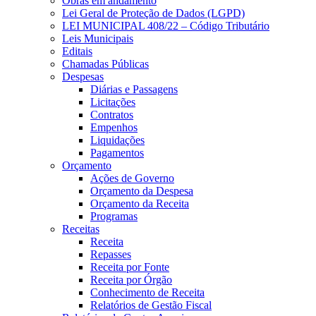
Obras em andamento
Lei Geral de Proteção de Dados (LGPD)
LEI MUNICIPAL 408/22 – Código Tributário
Leis Municipais
Editais
Chamadas Públicas
Despesas
Diárias e Passagens
Licitações
Contratos
Empenhos
Liquidações
Pagamentos
Orçamento
Ações de Governo
Orçamento da Despesa
Orçamento da Receita
Programas
Receitas
Receita
Repasses
Receita por Fonte
Receita por Órgão
Conhecimento de Receita
Relatórios de Gestão Fiscal