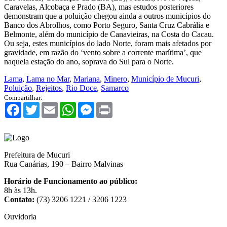
Caravelas, Alcobaça e Prado (BA), mas estudos posteriores
demonstram que a poluição chegou ainda a outros municípios do
Banco dos Abrolhos, como Porto Seguro, Santa Cruz Cabrália e
Belmonte, além do município de Canavieiras, na Costa do Cacau.
Ou seja, estes municípios do lado Norte, foram mais afetados por
gravidade, em razão do ‘vento sobre a corrente marítima’, que
naquela estação do ano, soprava do Sul para o Norte.
Lama
,
Lama no Mar
,
Mariana
,
Minero
,
Município de Mucuri
,
Poluição
,
Rejeitos
,
Rio Doce
,
Samarco
Compartilhar:
Facebook
Twitter
Email
WhatsApp
Messenger
Print
Prefeitura de Mucuri
Rua Canárias, 190 – Bairro Malvinas
Horário de Funcionamento ao público:
8h às 13h.
Contato:
(73) 3206 1221 / 3206 1223
Ouvidoria