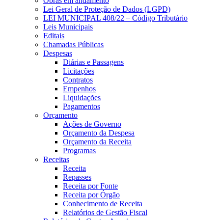
Obras em andamento
Lei Geral de Proteção de Dados (LGPD)
LEI MUNICIPAL 408/22 – Código Tributário
Leis Municipais
Editais
Chamadas Públicas
Despesas
Diárias e Passagens
Licitações
Contratos
Empenhos
Liquidações
Pagamentos
Orçamento
Ações de Governo
Orçamento da Despesa
Orçamento da Receita
Programas
Receitas
Receita
Repasses
Receita por Fonte
Receita por Órgão
Conhecimento de Receita
Relatórios de Gestão Fiscal