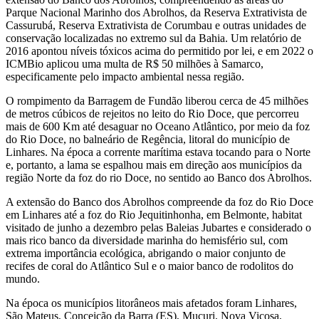
Parque Nacional Marinho dos Abrolhos, da Reserva Extrativista de
Cassurubá, Reserva Extrativista de Corumbau e outras unidades de
conservação localizadas no extremo sul da Bahia. Um relatório de
2016 apontou níveis tóxicos acima do permitido por lei, e em 2022 o
ICMBio aplicou uma multa de R$ 50 milhões à Samarco,
especificamente pelo impacto ambiental nessa região.
O rompimento da Barragem de Fundão liberou cerca de 45 milhões
de metros cúbicos de rejeitos no leito do Rio Doce, que percorreu
mais de 600 Km até desaguar no Oceano Atlântico, por meio da foz
do Rio Doce, no balneário de Regência, litoral do município de
Linhares. Na época a corrente marítima estava tocando para o Norte
e, portanto, a lama se espalhou mais em direção aos municípios da
região Norte da foz do rio Doce, no sentido ao Banco dos Abrolhos.
A extensão do Banco dos Abrolhos compreende da foz do Rio Doce
em Linhares até a foz do Rio Jequitinhonha, em Belmonte, habitat
visitado de junho a dezembro pelas Baleias Jubartes e considerado o
mais rico banco da diversidade marinha do hemisfério sul, com
extrema importância ecológica, abrigando o maior conjunto de
recifes de coral do Atlântico Sul e o maior banco de rodolitos do
mundo.
Na época os municípios litorâneos mais afetados foram Linhares,
São Mateus, Conceição da Barra (ES), Mucuri, Nova Viçosa,