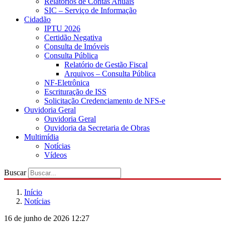
Relatórios de Contas Anuais
SIC – Serviço de Informação
Cidadão
IPTU 2026
Certidão Negativa
Consulta de Imóveis
Consulta Pública
Relatório de Gestão Fiscal
Arquivos – Consulta Pública
NF-Eletrônica
Escrituração de ISS
Solicitação Credenciamento de NFS-e
Ouvidoria Geral
Ouvidoria Geral
Ouvidoria da Secretaria de Obras
Multimídia
Notícias
Vídeos
Buscar
Início
Notícias
16 de junho de 2026 12:27