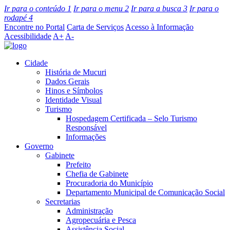
Ir para o conteúdo
1
Ir para o menu
2
Ir para a busca
3
Ir para o
rodapé
4
Encontre no Portal
Carta de Serviços
Acesso à Informação
Acessibilidade
A+
A-
Cidade
História de Mucuri
Dados Gerais
Hinos e Símbolos
Identidade Visual
Turismo
Hospedagem Certificada – Selo Turismo
Responsável
Informações
Governo
Gabinete
Prefeito
Chefia de Gabinete
Procuradoria do Município
Departamento Municipal de Comunicação Social
Secretarias
Administração
Agropecuária e Pesca
Assistência Social