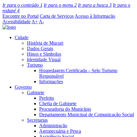
Ir para o conteúdo
1
Ir para o menu
2
Ir para a busca
3
Ir para o
rodapé
4
Encontre no Portal
Carta de Serviços
Acesso à Informação
Acessibilidade
A+
A-
Cidade
História de Mucuri
Dados Gerais
Hinos e Símbolos
Identidade Visual
Turismo
Hospedagem Certificada – Selo Turismo
Responsável
Informações
Governo
Gabinete
Prefeito
Chefia de Gabinete
Procuradoria do Município
Departamento Municipal de Comunicação Social
Secretarias
Administração
Agropecuária e Pesca
Assistência Social