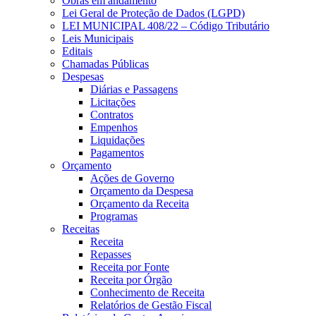
Obras em andamento
Lei Geral de Proteção de Dados (LGPD)
LEI MUNICIPAL 408/22 – Código Tributário
Leis Municipais
Editais
Chamadas Públicas
Despesas
Diárias e Passagens
Licitações
Contratos
Empenhos
Liquidações
Pagamentos
Orçamento
Ações de Governo
Orçamento da Despesa
Orçamento da Receita
Programas
Receitas
Receita
Repasses
Receita por Fonte
Receita por Órgão
Conhecimento de Receita
Relatórios de Gestão Fiscal