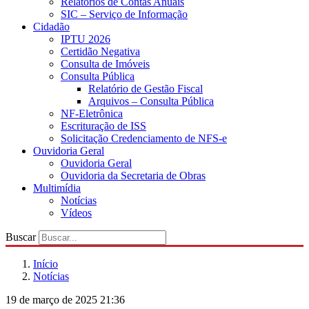
Relatórios de Contas Anuais
SIC – Serviço de Informação
Cidadão
IPTU 2026
Certidão Negativa
Consulta de Imóveis
Consulta Pública
Relatório de Gestão Fiscal
Arquivos – Consulta Pública
NF-Eletrônica
Escrituração de ISS
Solicitação Credenciamento de NFS-e
Ouvidoria Geral
Ouvidoria Geral
Ouvidoria da Secretaria de Obras
Multimídia
Notícias
Vídeos
Buscar
Início
Notícias
19 de março de 2025 21:36