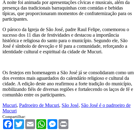
A noite foi animada por apresentações cívicas e musicais, além da
presença das tradicionais barraquinhas com comidas e bebidas
típicas, que proporcionaram momentos de confraternização para os
participantes.
O pároco da Igreja de São José, padre Raul Felipe, comemorou o
sucesso dos 11 dias de festividades e destacou a importância
histórica e religiosa do santo para o município. Segundo ele, São
José é símbolo de devoção e fé para a comunidade, reforçando a
identidade cultural e espiritual da cidade de Mucuri.
Os festejos em homenagem a São José já se consolidaram como um
dos eventos mais aguardados do calendário religioso e cultural da
cidade. A edição deste ano reafirmou a forte tradição do município,
mobilizando fiéis de diversas regiões e fortalecendo os laços de fé e
comunhão entre os participantes.
Mucuri
,
Padroeiro de Mucuri
,
São José
,
São José é o padroeiro de
Mucuri
Compartilhar:
Facebook
Twitter
Email
WhatsApp
Messenger
Print