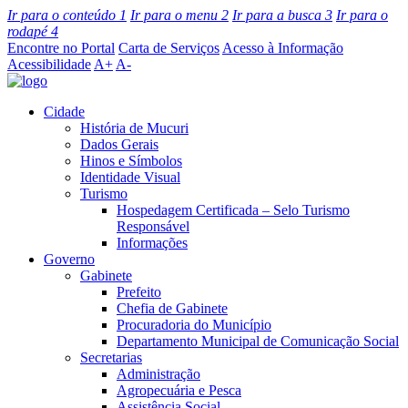
Ir para o conteúdo
1
Ir para o menu
2
Ir para a busca
3
Ir para o
rodapé
4
Encontre no Portal
Carta de Serviços
Acesso à Informação
Acessibilidade
A+
A-
Cidade
História de Mucuri
Dados Gerais
Hinos e Símbolos
Identidade Visual
Turismo
Hospedagem Certificada – Selo Turismo
Responsável
Informações
Governo
Gabinete
Prefeito
Chefia de Gabinete
Procuradoria do Município
Departamento Municipal de Comunicação Social
Secretarias
Administração
Agropecuária e Pesca
Assistência Social