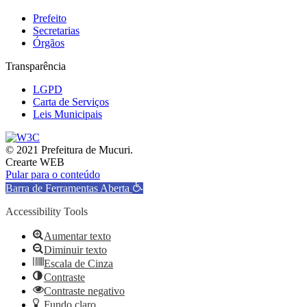
Prefeito
Secretarias
Órgãos
Transparência
LGPD
Carta de Serviços
Leis Municipais
© 2021 Prefeitura de Mucuri.
Crearte WEB
Pular para o conteúdo
Barra de Ferramentas Aberta
Accessibility Tools
Aumentar texto
Diminuir texto
Escala de Cinza
Contraste
Contraste negativo
Fundo claro