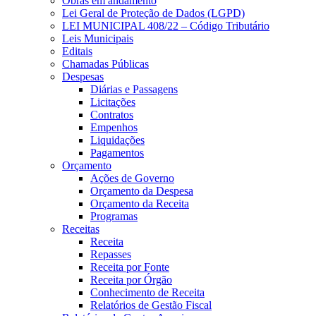
Obras em andamento
Lei Geral de Proteção de Dados (LGPD)
LEI MUNICIPAL 408/22 – Código Tributário
Leis Municipais
Editais
Chamadas Públicas
Despesas
Diárias e Passagens
Licitações
Contratos
Empenhos
Liquidações
Pagamentos
Orçamento
Ações de Governo
Orçamento da Despesa
Orçamento da Receita
Programas
Receitas
Receita
Repasses
Receita por Fonte
Receita por Órgão
Conhecimento de Receita
Relatórios de Gestão Fiscal