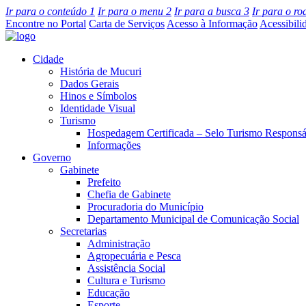
Ir para o conteúdo
1
Ir para o menu
2
Ir para a busca
3
Ir para o r
Encontre no Portal
Carta de Serviços
Acesso à Informação
Acessibili
Cidade
História de Mucuri
Dados Gerais
Hinos e Símbolos
Identidade Visual
Turismo
Hospedagem Certificada – Selo Turismo Responsá
Informações
Governo
Gabinete
Prefeito
Chefia de Gabinete
Procuradoria do Município
Departamento Municipal de Comunicação Social
Secretarias
Administração
Agropecuária e Pesca
Assistência Social
Cultura e Turismo
Educação
Esporte