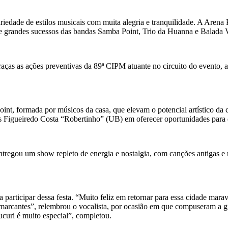
edade de estilos musicais com muita alegria e tranquilidade. A Arena Pr
 de grandes sucessos das bandas Samba Point, Trio da Huanna e Balada 
, graças as ações preventivas da 89ª CIPM atuante no circuito do event
t, formada por músicos da casa, que elevam o potencial artístico da ci
os Figueiredo Costa “Robertinho” (UB) em oferecer oportunidades para q
regou um show repleto de energia e nostalgia, com canções antigas e n
 participar dessa festa. “Muito feliz em retornar para essa cidade mara
arcantes”, relembrou o vocalista, por ocasião em que compuseram a gr
curi é muito especial”, completou.