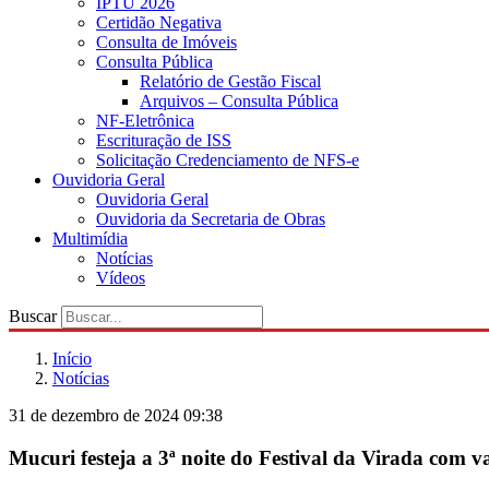
IPTU 2026
Certidão Negativa
Consulta de Imóveis
Consulta Pública
Relatório de Gestão Fiscal
Arquivos – Consulta Pública
NF-Eletrônica
Escrituração de ISS
Solicitação Credenciamento de NFS-e
Ouvidoria Geral
Ouvidoria Geral
Ouvidoria da Secretaria de Obras
Multimídia
Notícias
Vídeos
Buscar
Início
Notícias
31 de dezembro de 2024 09:38
Mucuri festeja a 3ª noite do Festival da Virada com 