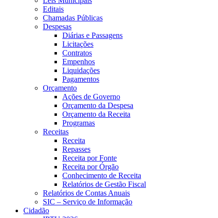
Leis Municipais
Editais
Chamadas Públicas
Despesas
Diárias e Passagens
Licitações
Contratos
Empenhos
Liquidações
Pagamentos
Orçamento
Ações de Governo
Orçamento da Despesa
Orçamento da Receita
Programas
Receitas
Receita
Repasses
Receita por Fonte
Receita por Órgão
Conhecimento de Receita
Relatórios de Gestão Fiscal
Relatórios de Contas Anuais
SIC – Serviço de Informação
Cidadão