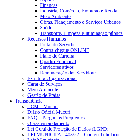
Finanças
Industria, Comércio, Emprego e Renda
Meio Ambiente
Obras, Planejamento e Serviços Urbanos
Saúde
Transporte, Limpeza e Iluminação pública
Recursos Humanos
Portal do Servidor
Contra-cheque ONLINE
Plano de Carreira
Quadro Funcional
Servidores ativos
Remuneração dos Servidores
Estrutura Organizacional
Carta de Serviços
Meio Ambiente
Gestão de Praias
Transparência
TCM – Mucuri
Diário Oficial Mucuri
FAQ – Perguntas Frequentes
Obras em andamento
Lei Geral de Proteção de Dados (LGPD)
LEI MUNICIPAL 408/22 – Código Tributário