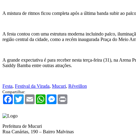
A mistura de ritmos ficou completa após a última banda subir ao palco
A festa contou com uma estrutura moderna incluindo palco, iluminação
região central da cidade, como a recém inaugurada Praça do Meio Amb
A grande expectativa é para receber nesta terça-feira (31), na Arena
Saiddy Bamba entre outras atrações.
Festa
,
Festival da Virada
,
Mucuri
,
Réveillon
Compartilhar:
Facebook
Twitter
Email
WhatsApp
Messenger
Print
Prefeitura de Mucuri
Rua Canárias, 190 – Bairro Malvinas