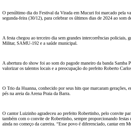
O penúltimo dia do Festival da Virada em Mucuri foi marcado pela vari
segunda-feira (30/12), para celebrar os últimos dias de 2024 ao som
A festa chegou ao terceiro dia sem grandes intercorrências policiais
Militar, SAMU-192 e a saúde municipal.
A abertura do show foi ao som do pagode maneiro da banda Samba Poin
valorizar os talentos locais e a preocupação do prefeito Roberto Carl
O Trio da Huanna, conhecido por seus hits que marcaram gerações, ent
pés na areia da Arena Praia da Barra.
O cantor Luizinho agradeceu ao prefeito Robertinho, pelo convite para
também com o convite de Robertinho, sempre proporcionando festas m
ainda no começo da carreira. “Esse povo é diferenciado, cantar em Mu