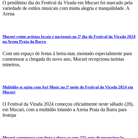
O penúltimo dia do Festival da Virada em Mucuri foi marcado pela
variedade de estilos musicais com muita alegria e tranquilidade. A
Arena
Mucuri reúne artistas locais e nacionais no 2º dia do Festival da Virada 2024
na Arena Praia da Barra
Com um espaço de festas à beira-mar, montado especialmente para
comemorar a chegada do novo ano, Mucuri recepciona turistas
mineiros,
Multidão se agita com Axé Music na 1ª noite do Festival da Virada 2024 em
Mucuri
O Festival da Virada 2024 começou oficialmente neste sábado (28),
em Mucuri, com a multidão lotando a Arena Praia da Barra para
festejar
Mucuri comemora com festa e shows os seus 255 anos de emancipação