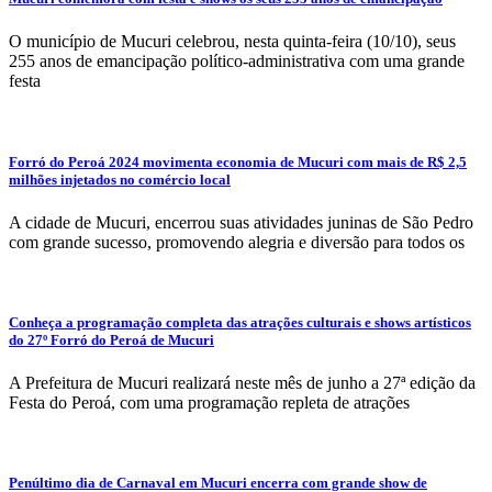
O município de Mucuri celebrou, nesta quinta-feira (10/10), seus
255 anos de emancipação político-administrativa com uma grande
festa
Forró do Peroá 2024 movimenta economia de Mucuri com mais de R$ 2,5
milhões injetados no comércio local
A cidade de Mucuri, encerrou suas atividades juninas de São Pedro
com grande sucesso, promovendo alegria e diversão para todos os
Conheça a programação completa das atrações culturais e shows artísticos
do 27º Forró do Peroá de Mucuri
A Prefeitura de Mucuri realizará neste mês de junho a 27ª edição da
Festa do Peroá, com uma programação repleta de atrações
Penúltimo dia de Carnaval em Mucuri encerra com grande show de