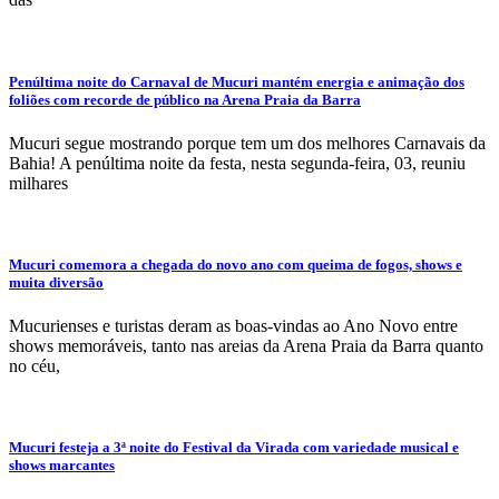
Penúltima noite do Carnaval de Mucuri mantém energia e animação dos
foliões com recorde de público na Arena Praia da Barra
Mucuri segue mostrando porque tem um dos melhores Carnavais da
Bahia! A penúltima noite da festa, nesta segunda-feira, 03, reuniu
milhares
Mucuri comemora a chegada do novo ano com queima de fogos, shows e
muita diversão
Mucurienses e turistas deram as boas-vindas ao Ano Novo entre
shows memoráveis, tanto nas areias da Arena Praia da Barra quanto
no céu,
Mucuri festeja a 3ª noite do Festival da Virada com variedade musical e
shows marcantes