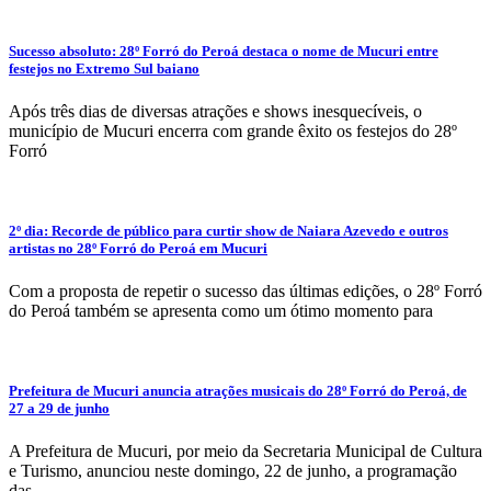
Sucesso absoluto: 28º Forró do Peroá destaca o nome de Mucuri entre
festejos no Extremo Sul baiano
Após três dias de diversas atrações e shows inesquecíveis, o
município de Mucuri encerra com grande êxito os festejos do 28º
Forró
2º dia: Recorde de público para curtir show de Naiara Azevedo e outros
artistas no 28º Forró do Peroá em Mucuri
Com a proposta de repetir o sucesso das últimas edições, o 28º Forró
do Peroá também se apresenta como um ótimo momento para
Prefeitura de Mucuri anuncia atrações musicais do 28º Forró do Peroá, de
27 a 29 de junho
A Prefeitura de Mucuri, por meio da Secretaria Municipal de Cultura
e Turismo, anunciou neste domingo, 22 de junho, a programação
das