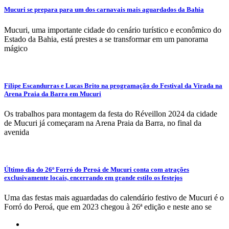
Mucuri se prepara para um dos carnavais mais aguardados da Bahia
Mucuri, uma importante cidade do cenário turístico e econômico do
Estado da Bahia, está prestes a se transformar em um panorama
mágico
Filipe Escandurras e Lucas Brito na programação do Festival da Virada na
Arena Praia da Barra em Mucuri
Os trabalhos para montagem da festa do Réveillon 2024 da cidade
de Mucuri já começaram na Arena Praia da Barra, no final da
avenida
Último dia do 26º Forró do Peroá de Mucuri conta com atrações
exclusivamente locais, encerrando em grande estilo os festejos
Uma das festas mais aguardadas do calendário festivo de Mucuri é o
Forró do Peroá, que em 2023 chegou à 26ª edição e neste ano se