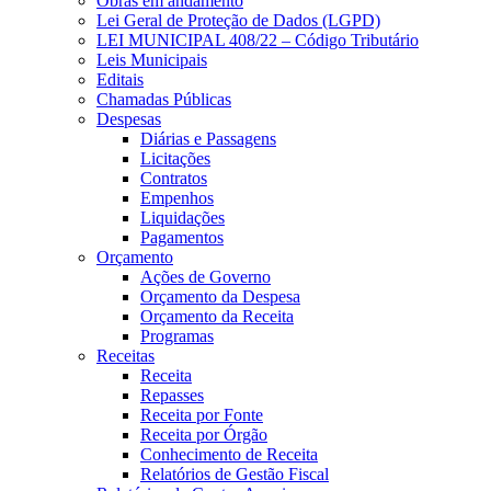
Obras em andamento
Lei Geral de Proteção de Dados (LGPD)
LEI MUNICIPAL 408/22 – Código Tributário
Leis Municipais
Editais
Chamadas Públicas
Despesas
Diárias e Passagens
Licitações
Contratos
Empenhos
Liquidações
Pagamentos
Orçamento
Ações de Governo
Orçamento da Despesa
Orçamento da Receita
Programas
Receitas
Receita
Repasses
Receita por Fonte
Receita por Órgão
Conhecimento de Receita
Relatórios de Gestão Fiscal