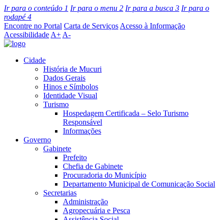
Ir para o conteúdo
1
Ir para o menu
2
Ir para a busca
3
Ir para o
rodapé
4
Encontre no Portal
Carta de Serviços
Acesso à Informação
Acessibilidade
A+
A-
Cidade
História de Mucuri
Dados Gerais
Hinos e Símbolos
Identidade Visual
Turismo
Hospedagem Certificada – Selo Turismo
Responsável
Informações
Governo
Gabinete
Prefeito
Chefia de Gabinete
Procuradoria do Município
Departamento Municipal de Comunicação Social
Secretarias
Administração
Agropecuária e Pesca
Assistência Social