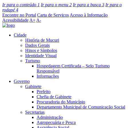
Ir para o conteúdo
1
Ir para o menu
2
Ir para a busca
3
Ir para o
rodapé
4
Encontre no Portal
Carta de Serviços
Acesso à Informação
Acessibilidade
A+
A-
Cidade
História de Mucuri
Dados Gerais
Hinos e Símbolos
Identidade Visual
Turismo
Hospedagem Certificada – Selo Turismo
Responsável
Informações
Governo
Gabinete
Prefeito
Chefia de Gabinete
Procuradoria do Município
Departamento Municipal de Comunicação Social
Secretarias
Administração
Agropecuária e Pesca
Assistência Social