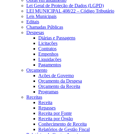
Obras em andamento
Lei Geral de Proteção de Dados (LGPD)
LEI MUNICIPAL 408/22 – Código Tributário
Leis Municipais
Editais
Chamadas Públicas
Despesas
Diárias e Passagens
Licitações
Contratos
Empenhos
Liquidações
Pagamentos
Orçamento
Ações de Governo
Orçamento da Despesa
Orçamento da Receita
Programas
Receitas
Receita
Repasses
Receita por Fonte
Receita por Órgão
Conhecimento de Receita
Relatórios de Gestão Fiscal