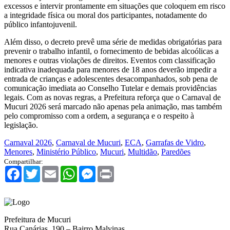
excessos e intervir prontamente em situações que coloquem em risco
a integridade física ou moral dos participantes, notadamente do
público infantojuvenil.
Além disso, o decreto prevê uma série de medidas obrigatórias para
prevenir o trabalho infantil, o fornecimento de bebidas alcoólicas a
menores e outras violações de direitos. Eventos com classificação
indicativa inadequada para menores de 18 anos deverão impedir a
entrada de crianças e adolescentes desacompanhados, sob pena de
comunicação imediata ao Conselho Tutelar e demais providências
legais. Com as novas regras, a Prefeitura reforça que o Carnaval de
Mucuri 2026 será marcado não apenas pela animação, mas também
pelo compromisso com a ordem, a segurança e o respeito à
legislação.
Carnaval 2026
,
Carnaval de Mucuri
,
ECA
,
Garrafas de Vidro
,
Menores
,
Ministério Público
,
Mucuri
,
Multidão
,
Paredões
Compartilhar:
Facebook
Twitter
Email
WhatsApp
Messenger
Print
Prefeitura de Mucuri
Rua Canárias, 190 – Bairro Malvinas