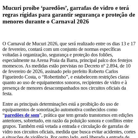
Mucuri proíbe ‘paredões’, garrafas de vidro e terá
regras rígidas para garantir segurança e proteção de
menores durante o Carnaval 2026
O Carnaval de Mucuri 2026, que será realizado entre os dias 13 e 17
de fevereiro, contará com um conjunto de normas específicas
voltadas à organização, segurança e proteção dos foliões,
especialmente na Arena Praia da Barra, principal palco dos festejos
momescos. As medidas estão previstas no Decreto nº 2.894, de 10
de fevereiro de 2026, assinado pelo prefeito Roberto Carlos
Figueiredo Costa, o “Robertinho”, e estabelecem restrições claras
quanto ao uso de equipamentos sonoros, recipientes de vidro e à
presença de menores desacompanhados nos circuitos oficiais da
festa.
Entre as principais determinações está a proibição do uso de
equipamentos de sonorização automotiva conhecidos como
“
paredões de som
”, prática que tem gerado transtornos em edições
anteriores, sobretudo, em razão da poluição sonora e conflitos entre
grupos. Também está vetada a entrada e circulação de garrafas de
vidro nos circuitos oficiais, medida que busca evitar acidentes, cortes
e situações de violência. Por outro lado, está liberada a entrada de