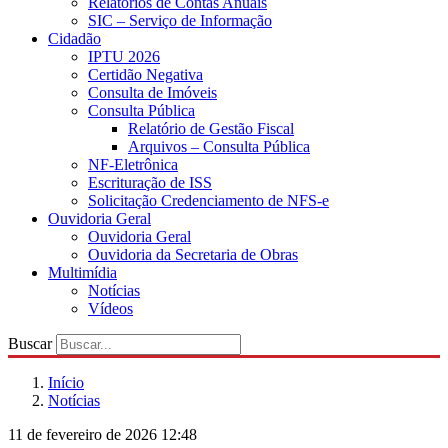
Relatórios de Contas Anuais
SIC – Serviço de Informação
Cidadão
IPTU 2026
Certidão Negativa
Consulta de Imóveis
Consulta Pública
Relatório de Gestão Fiscal
Arquivos – Consulta Pública
NF-Eletrônica
Escrituração de ISS
Solicitação Credenciamento de NFS-e
Ouvidoria Geral
Ouvidoria Geral
Ouvidoria da Secretaria de Obras
Multimídia
Notícias
Vídeos
Buscar
Início
Notícias
11 de fevereiro de 2026 12:48