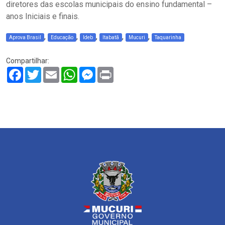
diretores das escolas municipais do ensino fundamental –
anos Iniciais e finais.
,
,
,
,
,
Aprova Brasil
Educação
Ideb
Itabatã
Mucuri
Taquarinha
Compartilhar:
Facebook
Twitter
Email
WhatsApp
Messenger
Print