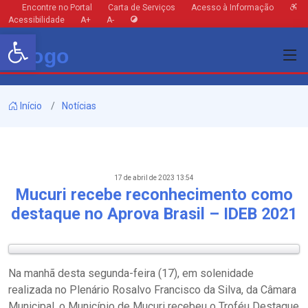
Encontre no Portal
Carta de Serviços
Acesso à Informação
Acessibilidade
A+
A-
Barra de Ferramentas Aberta
Início
Notícias
17 de abril de 2023 13:54
Mucuri recebe reconhecimento como
destaque no Aprova Brasil – IDEB 2021
Na manhã desta segunda-feira (17), em solenidade
realizada no Plenário Rosalvo Francisco da Silva, da Câmara
Municipal, o Município de Mucuri recebeu o Troféu Destaque