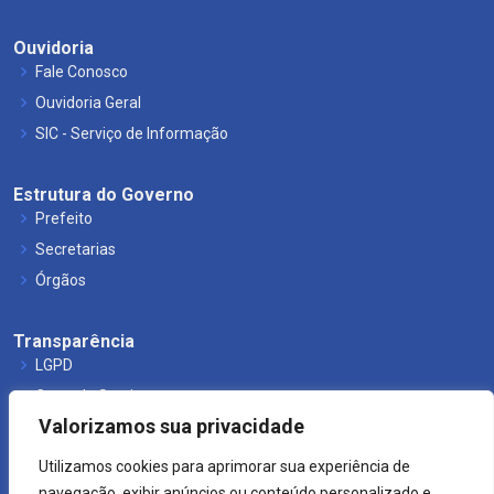
Ouvidoria
Fale Conosco
Ouvidoria Geral
SIC - Serviço de Informação
Estrutura do Governo
Prefeito
Secretarias
Órgãos
Transparência
LGPD
Carta de Serviços
Valorizamos sua privacidade
Leis Municipais
Utilizamos cookies para aprimorar sua experiência de
navegação, exibir anúncios ou conteúdo personalizado e