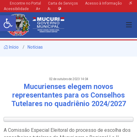
Encontre no Portal
Carta de Serviços
Acesso à Informação
Acessibilidade
A+
A-
Barra de Ferramentas Aberta
Início
Notícias
02 de outubro de 2023 14:04
Mucurienses elegem novos
representantes para os Conselhos
Tutelares no quadriênio 2024/2027
A Comissão Especial Eleitoral do processo de escolha dos