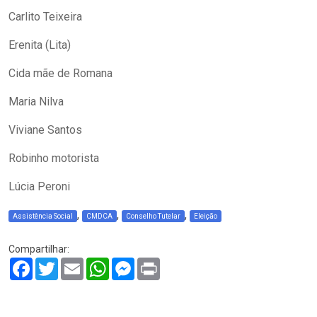
Carlito Teixeira
Erenita (Lita)
Cida mãe de Romana
Maria Nilva
Viviane Santos
Robinho motorista
Lúcia Peroni
,
,
,
Assistência Social
CMDCA
Conselho Tutelar
Eleição
Compartilhar:
Facebook
Twitter
Email
WhatsApp
Messenger
Print