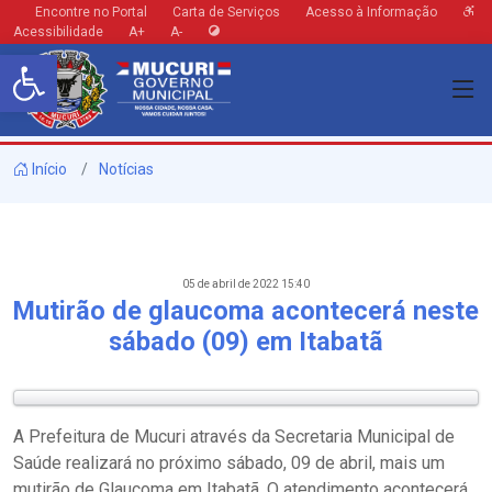
Encontre no Portal
Carta de Serviços
Acesso à Informação
Acessibilidade
A+
A-
Barra de Ferramentas Aberta
Início
Notícias
05 de abril de 2022 15:40
Mutirão de glaucoma acontecerá neste
sábado (09) em Itabatã
A Prefeitura de Mucuri através da Secretaria Municipal de
Saúde realizará no próximo sábado, 09 de abril, mais um
mutirão de Glaucoma em Itabatã. O atendimento acontecerá