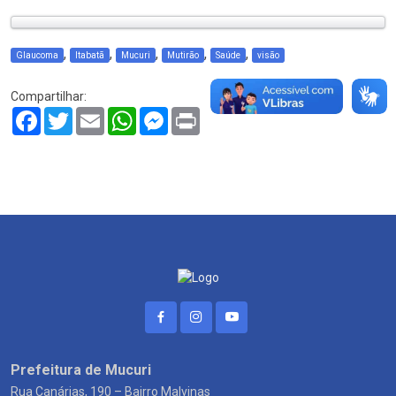
,
,
,
,
,
Glaucoma
Itabatã
Mucuri
Mutirão
Saúde
visão
Compartilhar:
Facebook
Twitter
Email
WhatsApp
Messenger
Print
Prefeitura de Mucuri
Rua Canárias, 190 – Bairro Malvinas