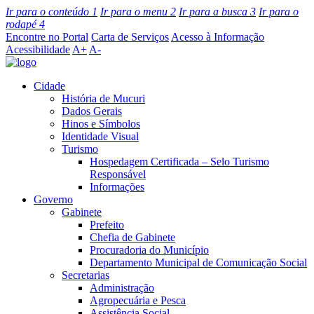
Ir para o conteúdo
1
Ir para o menu
2
Ir para a busca
3
Ir para o
rodapé
4
Encontre no Portal
Carta de Serviços
Acesso à Informação
Acessibilidade
A+
A-
Cidade
História de Mucuri
Dados Gerais
Hinos e Símbolos
Identidade Visual
Turismo
Hospedagem Certificada – Selo Turismo
Responsável
Informações
Governo
Gabinete
Prefeito
Chefia de Gabinete
Procuradoria do Município
Departamento Municipal de Comunicação Social
Secretarias
Administração
Agropecuária e Pesca
Assistência Social