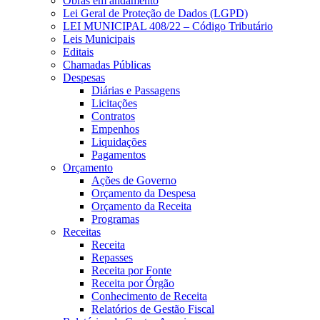
Obras em andamento
Lei Geral de Proteção de Dados (LGPD)
LEI MUNICIPAL 408/22 – Código Tributário
Leis Municipais
Editais
Chamadas Públicas
Despesas
Diárias e Passagens
Licitações
Contratos
Empenhos
Liquidações
Pagamentos
Orçamento
Ações de Governo
Orçamento da Despesa
Orçamento da Receita
Programas
Receitas
Receita
Repasses
Receita por Fonte
Receita por Órgão
Conhecimento de Receita
Relatórios de Gestão Fiscal