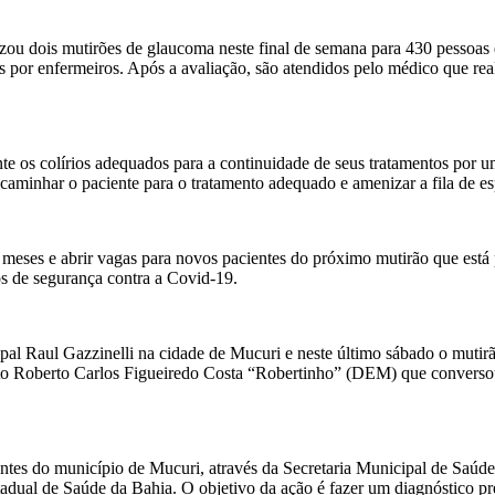
lizou dois mutirões de glaucoma neste final de semana para 430 pessoa
s por enfermeiros. Após a avaliação, são atendidos pelo médico que real
te os colírios adequados para a continuidade de seus tratamentos por u
ncaminhar o paciente para o tratamento adequado e amenizar a fila de es
 meses e abrir vagas para novos pacientes do próximo mutirão que está
los de segurança contra a Covid-19.
cipal Raul Gazzinelli na cidade de Mucuri e neste último sábado o mu
eito Roberto Carlos Figueiredo Costa “Robertinho” (DEM) que converso
entes do município de Mucuri, através da Secretaria Municipal de Saú
dual de Saúde da Bahia. O objetivo da ação é fazer um diagnóstico pr