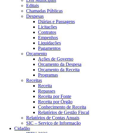
Leis Municipais
Editais
Chamadas Públicas
Despesas
Diárias e Passagens
Licitações
Contratos
Empenhos
Liquidações
Pagamentos
Orçamento
Ações de Governo
Orçamento da Despesa
Orçamento da Receita
Programas
Receitas
Receita
Repasses
Receita por Fonte
Receita por Órgão
Conhecimento de Receita
Relatórios de Gestão Fiscal
Relatórios de Contas Anuais
SIC – Serviço de Informação
Cidadão