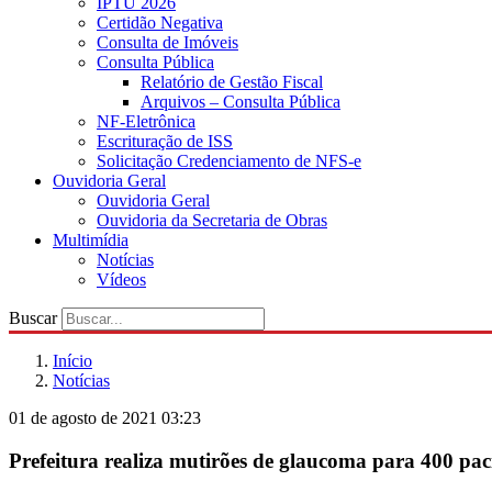
IPTU 2026
Certidão Negativa
Consulta de Imóveis
Consulta Pública
Relatório de Gestão Fiscal
Arquivos – Consulta Pública
NF-Eletrônica
Escrituração de ISS
Solicitação Credenciamento de NFS-e
Ouvidoria Geral
Ouvidoria Geral
Ouvidoria da Secretaria de Obras
Multimídia
Notícias
Vídeos
Buscar
Início
Notícias
01 de agosto de 2021 03:23
Prefeitura realiza mutirões de glaucoma para 400 pac