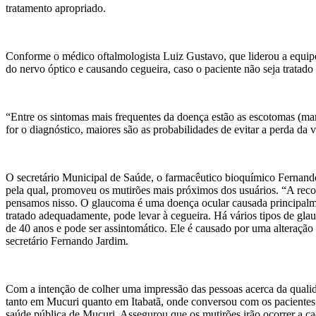
tratamento apropriado.
Conforme o médico oftalmologista Luiz Gustavo, que liderou a equipe 
do nervo óptico e causando cegueira, caso o paciente não seja tratado
“Entre os sintomas mais frequentes da doença estão as escotomas (man
for o diagnóstico, maiores são as probabilidades de evitar a perda da 
O secretário Municipal de Saúde, o farmacêutico bioquímico Fernando
pela qual, promoveu os mutirões mais próximos dos usuários. “A reco
pensamos nisso. O glaucoma é uma doença ocular causada principalme
tratado adequadamente, pode levar à cegueira. Há vários tipos de gl
de 40 anos e pode ser assintomático. Ele é causado por uma alteração
secretário Fernando Jardim.
Com a intenção de colher uma impressão das pessoas acerca da qualid
tanto em Mucuri quanto em Itabatã, onde conversou com os pacientes e
saúde pública de Mucuri. Assegurou que os mutirões irão ocorrer a cad