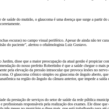
de saúde do mutirão, o glaucoma é uma doença que surge a partir do au
 corretamente.
chas escuras) no campo visual periférico. Apesar de ainda não ter cur
visão do paciente”, alertou o oftalmologista Luiz Gustavo.
 Jardim, disse que a maior preocupação da atual gestão é propiciar com
mendação do nosso prefeito Robertinho é que a saúde chegue o mais pe
nte pela elevação da pressão intraocular que provoca lesões no nervo
aucoma. O glaucoma crônico simples ou glaucoma de ângulo aberto, que
 anatômica na região do ângulo da câmara anterior, que impede a saída
ade da prestação de serviços do setor de saúde da rede pública munici
 profissionais responsáveis pela realização dos exames. Ele disse que
a três meses no município e disse mais, que está trabalhando para até 