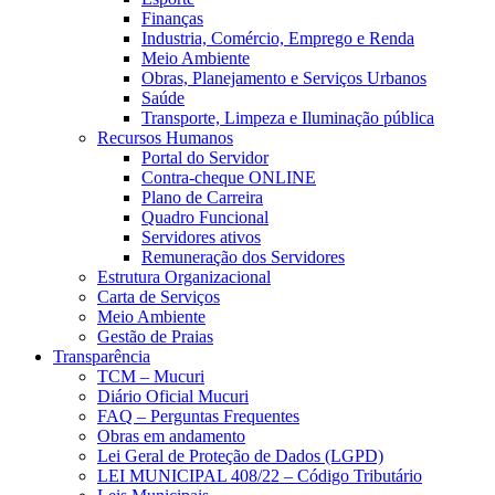
Finanças
Industria, Comércio, Emprego e Renda
Meio Ambiente
Obras, Planejamento e Serviços Urbanos
Saúde
Transporte, Limpeza e Iluminação pública
Recursos Humanos
Portal do Servidor
Contra-cheque ONLINE
Plano de Carreira
Quadro Funcional
Servidores ativos
Remuneração dos Servidores
Estrutura Organizacional
Carta de Serviços
Meio Ambiente
Gestão de Praias
Transparência
TCM – Mucuri
Diário Oficial Mucuri
FAQ – Perguntas Frequentes
Obras em andamento
Lei Geral de Proteção de Dados (LGPD)
LEI MUNICIPAL 408/22 – Código Tributário