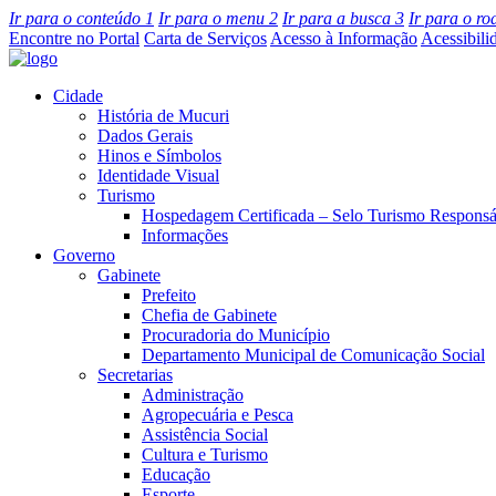
Ir para o conteúdo
1
Ir para o menu
2
Ir para a busca
3
Ir para o r
Encontre no Portal
Carta de Serviços
Acesso à Informação
Acessibili
Cidade
História de Mucuri
Dados Gerais
Hinos e Símbolos
Identidade Visual
Turismo
Hospedagem Certificada – Selo Turismo Responsá
Informações
Governo
Gabinete
Prefeito
Chefia de Gabinete
Procuradoria do Município
Departamento Municipal de Comunicação Social
Secretarias
Administração
Agropecuária e Pesca
Assistência Social
Cultura e Turismo
Educação
Esporte