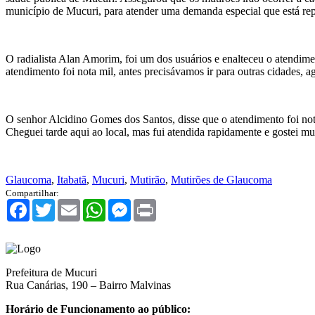
município de Mucuri, para atender uma demanda especial que está re
O radialista Alan Amorim, foi um dos usuários e enalteceu o atendiment
atendimento foi nota mil, antes precisávamos ir para outras cidades, 
O senhor Alcidino Gomes dos Santos, disse que o atendimento foi nota
Cheguei tarde aqui ao local, mas fui atendida rapidamente e gostei m
Glaucoma
,
Itabatã
,
Mucuri
,
Mutirão
,
Mutirões de Glaucoma
Compartilhar:
Facebook
Twitter
Email
WhatsApp
Messenger
Print
Prefeitura de Mucuri
Rua Canárias, 190 – Bairro Malvinas
Horário de Funcionamento ao público: