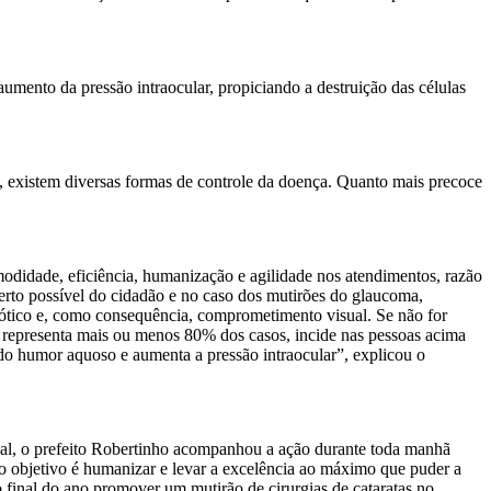
mento da pressão intraocular, propiciando a destruição das células
a, existem diversas formas de controle da doença. Quanto mais precoce
odidade, eficiência, humanização e agilidade nos atendimentos, razão
rto possível do cidadão e no caso dos mutirões do glaucoma,
 ótico e, como consequência, comprometimento visual. Se não for
 representa mais ou menos 80% dos casos, incide nas pessoas acima
 do humor aquoso e aumenta a pressão intraocular”, explicou o
pal, o prefeito Robertinho acompanhou a ação durante toda manhã
 o objetivo é humanizar e levar a excelência ao máximo que puder a
o final do ano promover um mutirão de cirurgias de cataratas no