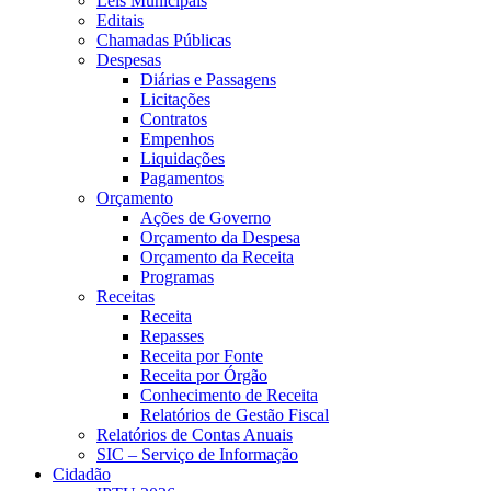
Leis Municipais
Editais
Chamadas Públicas
Despesas
Diárias e Passagens
Licitações
Contratos
Empenhos
Liquidações
Pagamentos
Orçamento
Ações de Governo
Orçamento da Despesa
Orçamento da Receita
Programas
Receitas
Receita
Repasses
Receita por Fonte
Receita por Órgão
Conhecimento de Receita
Relatórios de Gestão Fiscal
Relatórios de Contas Anuais
SIC – Serviço de Informação
Cidadão