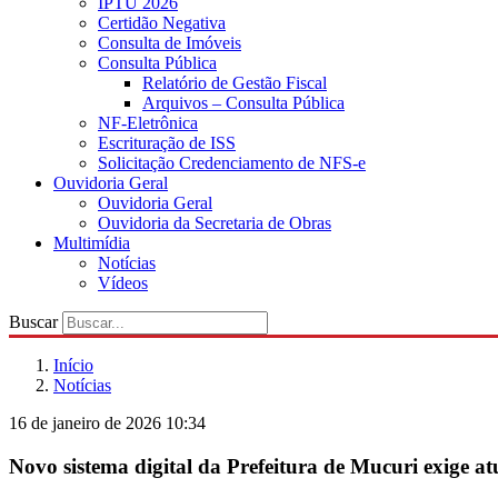
IPTU 2026
Certidão Negativa
Consulta de Imóveis
Consulta Pública
Relatório de Gestão Fiscal
Arquivos – Consulta Pública
NF-Eletrônica
Escrituração de ISS
Solicitação Credenciamento de NFS-e
Ouvidoria Geral
Ouvidoria Geral
Ouvidoria da Secretaria de Obras
Multimídia
Notícias
Vídeos
Buscar
Início
Notícias
16 de janeiro de 2026 10:34
Novo sistema digital da Prefeitura de Mucuri exige at