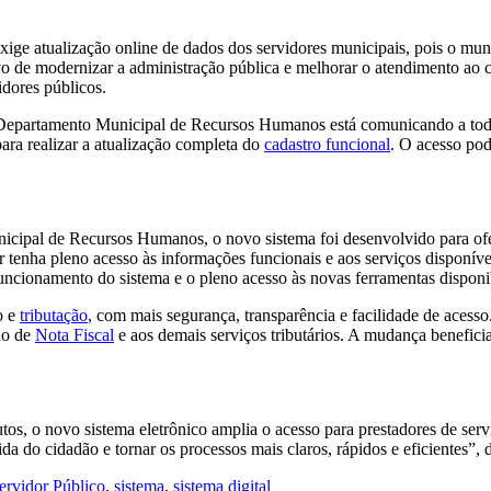
xige atualização online de dados dos servidores municipais, pois o mun
vo de modernizar a administração pública e melhorar o atendimento ao 
idores públicos.
 Departamento Municipal de Recursos Humanos está comunicando a todo
ara realizar a atualização completa do
cadastro funcional
. O acesso pod
cipal de Recursos Humanos, o novo sistema foi desenvolvido para ofe
r tenha pleno acesso às informações funcionais e aos serviços disponív
funcionamento do sistema e o pleno acesso às novas ferramentas disponib
o e
tributação
, com mais segurança, transparência e facilidade de acess
ão de
Nota Fiscal
e aos demais serviços tributários. A mudança beneficia
, o novo sistema eletrônico amplia o acesso para prestadores de servi
ida do cidadão e tornar os processos mais claros, rápidos e eficientes”, 
ervidor Público
,
sistema
,
sistema digital