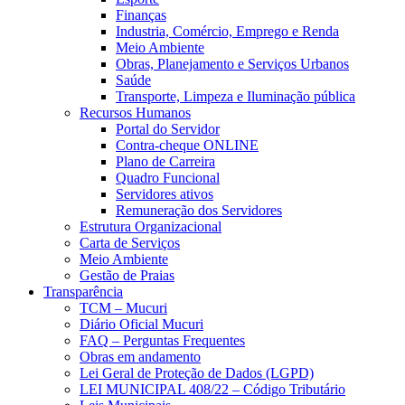
Finanças
Industria, Comércio, Emprego e Renda
Meio Ambiente
Obras, Planejamento e Serviços Urbanos
Saúde
Transporte, Limpeza e Iluminação pública
Recursos Humanos
Portal do Servidor
Contra-cheque ONLINE
Plano de Carreira
Quadro Funcional
Servidores ativos
Remuneração dos Servidores
Estrutura Organizacional
Carta de Serviços
Meio Ambiente
Gestão de Praias
Transparência
TCM – Mucuri
Diário Oficial Mucuri
FAQ – Perguntas Frequentes
Obras em andamento
Lei Geral de Proteção de Dados (LGPD)
LEI MUNICIPAL 408/22 – Código Tributário