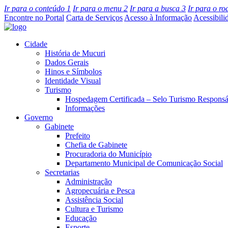
Ir para o conteúdo
1
Ir para o menu
2
Ir para a busca
3
Ir para o r
Encontre no Portal
Carta de Serviços
Acesso à Informação
Acessibili
Cidade
História de Mucuri
Dados Gerais
Hinos e Símbolos
Identidade Visual
Turismo
Hospedagem Certificada – Selo Turismo Responsá
Informações
Governo
Gabinete
Prefeito
Chefia de Gabinete
Procuradoria do Município
Departamento Municipal de Comunicação Social
Secretarias
Administração
Agropecuária e Pesca
Assistência Social
Cultura e Turismo
Educação
Esporte