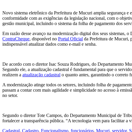
Novo sistema eletrônico da Prefeitura de Mucuri amplia segurança e e
conformidade com as exigências da legislação nacional, com o objeti
gestão municipal, incluindo o sistema da folha de pagamento dos serv
Em razão desse avanço na modernização digital dos seus sistemas, o
ContraCheque
, disponível no
Portal Oficial
da Prefeitura de Mucuri, p
indispensável atualizar dados como e-mail e senha.
De acordo com o diretor Isac Souza Rodrigues, do Departamento Muni
Segundo ele, a atualização cadastral é fundamental para que o servido
realizem a
atualização cadastral
o quanto antes, garantindo o correto 
A modernização atinge todos os setores, incluindo folha de pagament
passam a contar com mais agilidade e simplicidade no acesso à emiss
no setor.
Segundo o diretor Tote Campos, do Departamento Municipal de Tributos
fortalecer a transparência pública. “A tecnologia vem para facilitar a v
Cadastral
,
Cadastro
,
Funcionalismo
,
funcionários
,
Mucuri
,
servidor
,
S