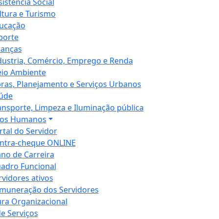
sistência Social
ltura e Turismo
ucação
porte
nanças
dustria, Comércio, Emprego e Renda
io Ambiente
ras, Planejamento e Serviços Urbanos
úde
ansporte, Limpeza e Iluminação pública
sos Humanos
rtal do Servidor
ntra-cheque ONLINE
ano de Carreira
adro Funcional
rvidores ativos
muneração dos Servidores
ura Organizacional
de Serviços