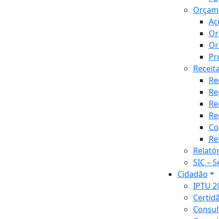
Orçam
Aç
Or
Or
Pr
Receit
Re
Re
Re
Re
Co
Re
Relató
SIC – 
Cidadão
IPTU 2
Certid
Consul