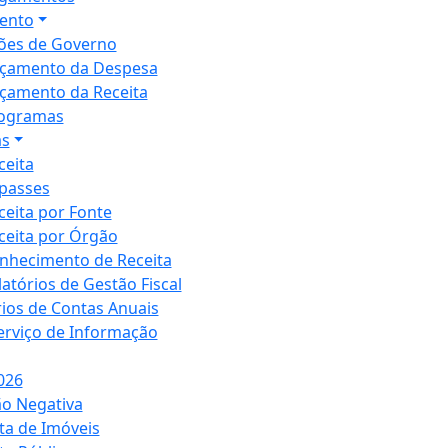
ento
ões de Governo
çamento da Despesa
çamento da Receita
ogramas
as
ceita
passes
ceita por Fonte
ceita por Órgão
nhecimento de Receita
latórios de Gestão Fiscal
rios de Contas Anuais
Serviço de Informação
026
ão Negativa
ta de Imóveis