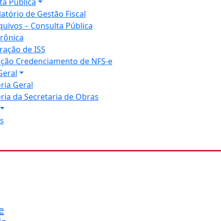
ta Pública
latório de Gestão Fiscal
quivos – Consulta Pública
trônica
ração de ISS
tação Credenciamento de NFS-e
Geral
ria Geral
ria da Secretaria de Obras
s
e