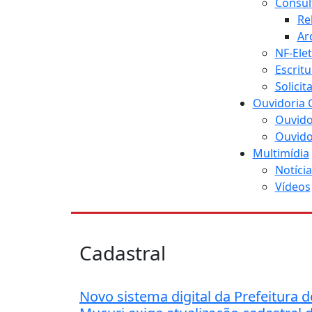
Consul
Re
Ar
NF-Ele
Escritu
Solici
Ouvidoria 
Ouvido
Ouvido
Multimídia
Notícia
Vídeos
Cadastral
Novo sistema digital da Prefeitura d