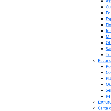
As
Cu
Ed
Es
Fi
In
Me
Ob
Sa
Tr
Recur
Po
Co
Pl
Qu
Se
Re
Estrut
Carta 