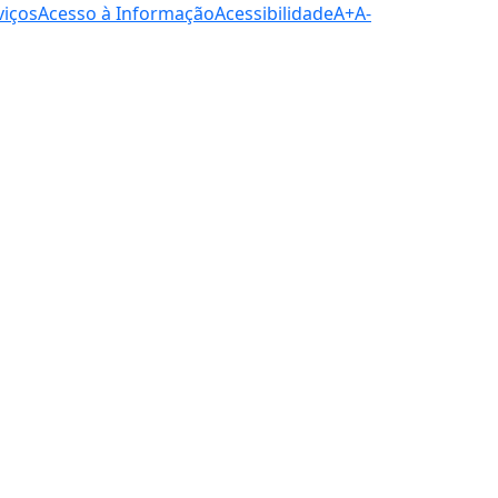
viços
Acesso à Informação
Acessibilidade
A+
A-