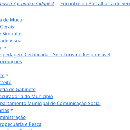
a busca
3
Ir para o rodapé
4
Encontre no Portal
Carta de Ser
ia de Mucuri
Gerais
e Símbolos
dade Visual
o
spedagem Certificada – Selo Turismo Responsável
formações
te
efeito
efia de Gabinete
ocuradoria do Município
partamento Municipal de Comunicação Social
arias
ministração
ropecuária e Pesca