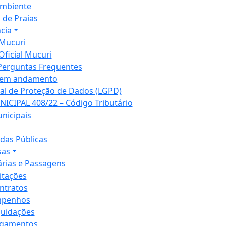
mbiente
 de Praias
cia
Mucuri
Oficial Mucuri
Perguntas Frequentes
 em andamento
ral de Proteção de Dados (LGPD)
NICIPAL 408/22 – Código Tributário
unicipais
as Públicas
sas
árias e Passagens
citações
ntratos
penhos
quidações
gamentos