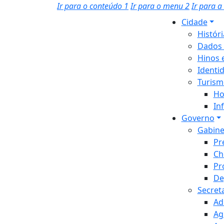
Ir para o conteúdo
1
Ir para o menu
2
Ir para 
Cidade
Histór
Dados 
Hinos 
Identi
Turism
Ho
In
Governo
Gabine
Pr
Ch
Pr
De
Secret
Ad
Ag