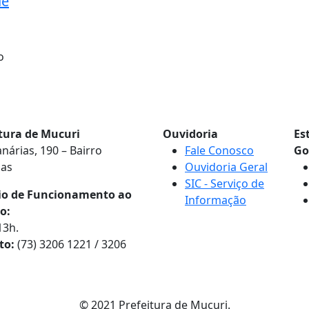
de
o
itura de Mucuri
Ouvidoria
Es
nárias, 190 – Bairro
Fale Conosco
Go
nas
Ouvidoria Geral
SIC - Serviço de
io de Funcionamento ao
Informação
o:
13h.
to:
(73) 3206 1221 / 3206
© 2021 Prefeitura de Mucuri.