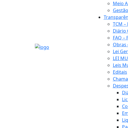
Meio A
Gestão
Transparên
TCM – 
Diário 
FAQ – 
Obras
Lei Ge
LEI MU
Leis M
Editais
Chamad
Despe
Di
Li
Co
Em
Li
Pa