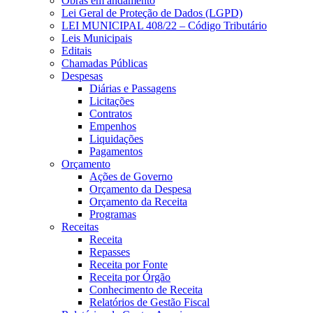
Obras em andamento
Lei Geral de Proteção de Dados (LGPD)
LEI MUNICIPAL 408/22 – Código Tributário
Leis Municipais
Editais
Chamadas Públicas
Despesas
Diárias e Passagens
Licitações
Contratos
Empenhos
Liquidações
Pagamentos
Orçamento
Ações de Governo
Orçamento da Despesa
Orçamento da Receita
Programas
Receitas
Receita
Repasses
Receita por Fonte
Receita por Órgão
Conhecimento de Receita
Relatórios de Gestão Fiscal