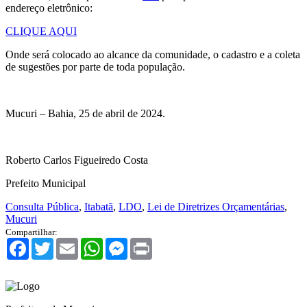
endereço eletrônico:
CLIQUE AQUI
Onde será colocado ao alcance da comunidade, o cadastro e a coleta
de sugestões por parte de toda população.
Mucuri – Bahia, 25 de abril de 2024.
Roberto Carlos Figueiredo Costa
Prefeito Municipal
Consulta Pública
,
Itabatã
,
LDO
,
Lei de Diretrizes Orçamentárias
,
Mucuri
Compartilhar:
Facebook
Twitter
Email
WhatsApp
Messenger
Print