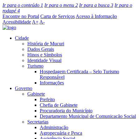
Ir para o conteúdo
1
Ir para o menu
2
Ir para a busca
3
Ir para o
rodapé
4
Encontre no Portal
Carta de Serviços
Acesso à Informação
Acessibilidade
A+
A-
Cidade
História de Mucuri
Dados Gerais
Hinos e Símbolos
Identidade Visual
Turismo
Hospedagem Certificada – Selo Turismo
Responsável
Informações
Governo
Gabinete
Prefeito
Chefia de Gabinete
Procuradoria do Município
Departamento Municipal de Comunicação Social
Secretarias
Administração
Agropecuária e Pesca
Assistência Social