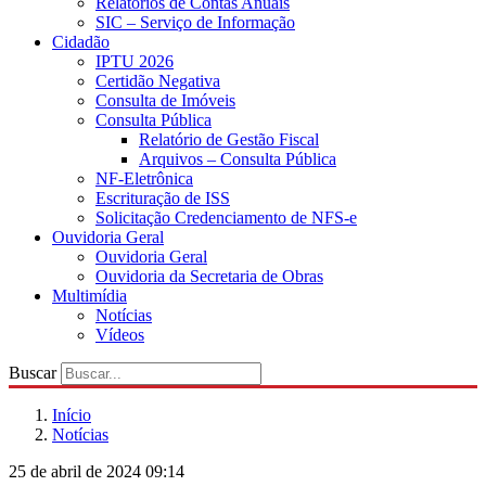
Relatórios de Contas Anuais
SIC – Serviço de Informação
Cidadão
IPTU 2026
Certidão Negativa
Consulta de Imóveis
Consulta Pública
Relatório de Gestão Fiscal
Arquivos – Consulta Pública
NF-Eletrônica
Escrituração de ISS
Solicitação Credenciamento de NFS-e
Ouvidoria Geral
Ouvidoria Geral
Ouvidoria da Secretaria de Obras
Multimídia
Notícias
Vídeos
Buscar
Início
Notícias
25 de abril de 2024 09:14