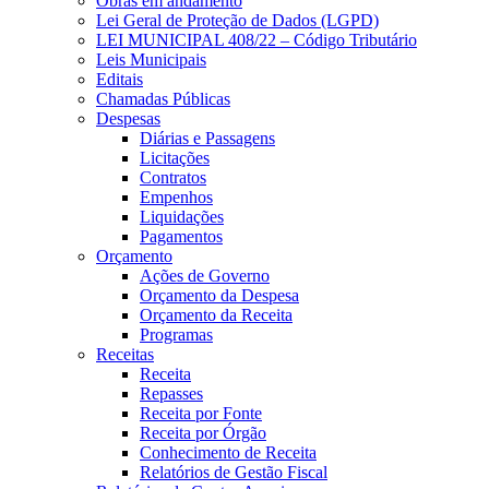
Obras em andamento
Lei Geral de Proteção de Dados (LGPD)
LEI MUNICIPAL 408/22 – Código Tributário
Leis Municipais
Editais
Chamadas Públicas
Despesas
Diárias e Passagens
Licitações
Contratos
Empenhos
Liquidações
Pagamentos
Orçamento
Ações de Governo
Orçamento da Despesa
Orçamento da Receita
Programas
Receitas
Receita
Repasses
Receita por Fonte
Receita por Órgão
Conhecimento de Receita
Relatórios de Gestão Fiscal