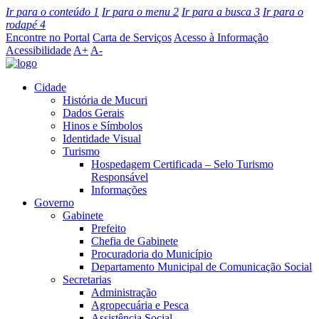
Ir para o conteúdo
1
Ir para o menu
2
Ir para a busca
3
Ir para o
rodapé
4
Encontre no Portal
Carta de Serviços
Acesso à Informação
Acessibilidade
A+
A-
Cidade
História de Mucuri
Dados Gerais
Hinos e Símbolos
Identidade Visual
Turismo
Hospedagem Certificada – Selo Turismo
Responsável
Informações
Governo
Gabinete
Prefeito
Chefia de Gabinete
Procuradoria do Município
Departamento Municipal de Comunicação Social
Secretarias
Administração
Agropecuária e Pesca
Assistência Social