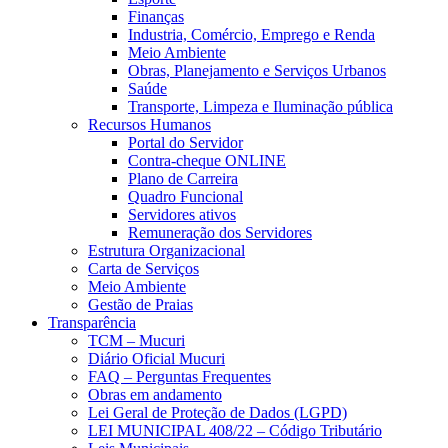
Finanças
Industria, Comércio, Emprego e Renda
Meio Ambiente
Obras, Planejamento e Serviços Urbanos
Saúde
Transporte, Limpeza e Iluminação pública
Recursos Humanos
Portal do Servidor
Contra-cheque ONLINE
Plano de Carreira
Quadro Funcional
Servidores ativos
Remuneração dos Servidores
Estrutura Organizacional
Carta de Serviços
Meio Ambiente
Gestão de Praias
Transparência
TCM – Mucuri
Diário Oficial Mucuri
FAQ – Perguntas Frequentes
Obras em andamento
Lei Geral de Proteção de Dados (LGPD)
LEI MUNICIPAL 408/22 – Código Tributário