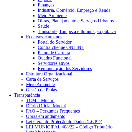
Finanças
Industria, Comércio, Emprego e Renda
Meio Ambiente
Obras, Planejamento e Serviços Urbanos
Saúde
Transporte, Limpeza e Iluminação pública
Recursos Humanos
Portal do Servidor
Contra-cheque ONLINE
Plano de Carreira
Quadro Funcional
Servidores ativos
Remuneração dos Servidores
Estrutura Organizacional
Carta de Serviços
Meio Ambiente
Gestão de Praias
Transparência
TCM – Mucuri
Diário Oficial Mucuri
FAQ – Perguntas Frequentes
Obras em andamento
Lei Geral de Proteção de Dados (LGPD)
LEI MUNICIPAL 408/22 – Código Tributário