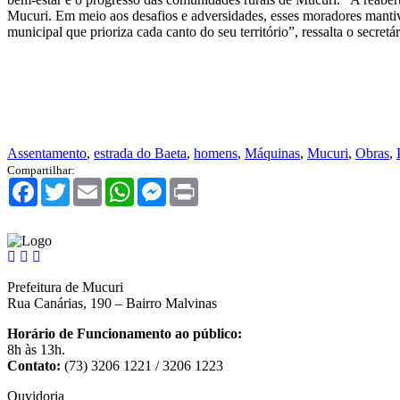
Mucuri. Em meio aos desafios e adversidades, esses moradores mantiv
municipal que prioriza cada canto do seu território”, ressalta o secretár
Assentamento
,
estrada do Baeta
,
homens
,
Máquinas
,
Mucuri
,
Obras
,
Compartilhar:
Facebook
Twitter
Email
WhatsApp
Messenger
Print
Prefeitura de Mucuri
Rua Canárias, 190 – Bairro Malvinas
Horário de Funcionamento ao público:
8h às 13h.
Contato:
(73) 3206 1221 / 3206 1223
Ouvidoria