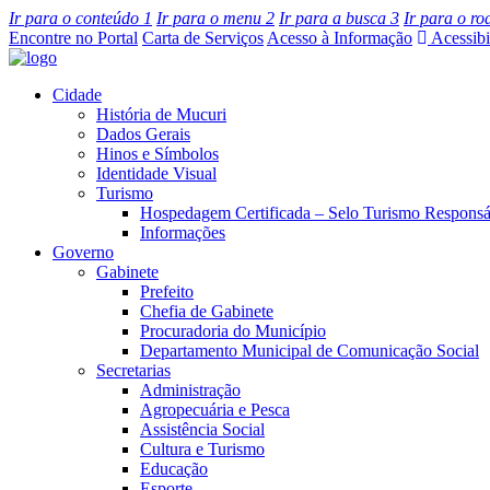
Ir para o conteúdo
1
Ir para o menu
2
Ir para a busca
3
Ir para o r
Encontre no Portal
Carta de Serviços
Acesso à Informação
Acessibi
Cidade
História de Mucuri
Dados Gerais
Hinos e Símbolos
Identidade Visual
Turismo
Hospedagem Certificada – Selo Turismo Responsá
Informações
Governo
Gabinete
Prefeito
Chefia de Gabinete
Procuradoria do Município
Departamento Municipal de Comunicação Social
Secretarias
Administração
Agropecuária e Pesca
Assistência Social
Cultura e Turismo
Educação
Esporte