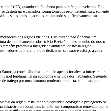
rtinho” (UB) quando ela foi aberta para o tráfego de veículos. Em
os se destruíram e caminhos foram tomados pelo matagal, mas, somente
esidentes das áreas adjacentes, encurtando significativamente suas
e moradores das regiões vizinhas. Esta estrada não é apenas um
rutura de manilhamento sobre o Rio Baeta é um testemunho do nosso
s também preserva a integridade ambiental de nossa região,
abalhadores da Prefeitura que dedicaram seu suor e esforço a cada
ntos, a conclusão desta obra não apenas fortalece a infraestrutura
um papel fundamental na economia e na vida dos habitantes. Segundo
ão de tráfego por uma estrutura moderna e robusta, composta por
biental da região, restaurando o equilíbrio ecológico e protegendo os
co na infraestrutura local, mas também um compromisso renovado com o
ho da resiliência e da perseverança das comunidades rurais de