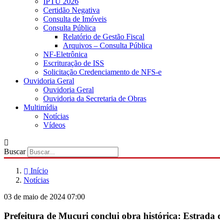
IPTU 2026
Certidão Negativa
Consulta de Imóveis
Consulta Pública
Relatório de Gestão Fiscal
Arquivos – Consulta Pública
NF-Eletrônica
Escrituração de ISS
Solicitação Credenciamento de NFS-e
Ouvidoria Geral
Ouvidoria Geral
Ouvidoria da Secretaria de Obras
Multimídia
Notícias
Vídeos
Buscar
Início
Notícias
03 de maio de 2024 07:00
Prefeitura de Mucuri conclui obra histórica: Estrada