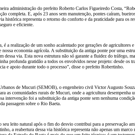
meira administração do prefeito Roberto Carlos Figueiredo Costa, “Robe
ração completa. E, após 23 anos sem manutenção, pontes caíram, bueir
ia histórica representa o retorno do conforto e da praticidade para os r
eguro e eficiente.
a, é a realização de um sonho acalentado por gerações de agricultores 
e nossa economia agrícola. A substituição da antiga ponte por uma est
essa via. Esta nova estrutura não só garante a fluidez do tráfego, ma
nha profunda gratidão a todos os envolvidos nesse projeto: desde os tr
ia e apoio durante todo o processo”, disse o prefeito Robertinho.
rbanos de Mucuri (SEMOB), o engenheiro civil Victor Augusto Souza Sa
para as comunidades rurais de Mucuri, onde a agricultura desempenha 
essa intervenção foi a substituição da antiga ponte sem nenhuma condiç
e da passagem sobre o Rio Baeta.
o seu leito natural após o fim do desvio contribui para a preservação am
ertinho, a reabertura dessa via histórica representa não apenas um mar
ura da Estrada do Baeta é mais do que um feito técnico; é um testemun