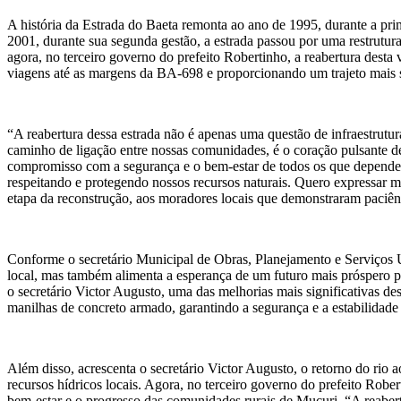
A história da Estrada do Baeta remonta ao ano de 1995, durante a pri
2001, durante sua segunda gestão, a estrada passou por uma restrutu
agora, no terceiro governo do prefeito Robertinho, a reabertura desta v
viagens até as margens da BA-698 e proporcionando um trajeto mais s
“A reabertura dessa estrada não é apenas uma questão de infraestrutur
caminho de ligação entre nossas comunidades, é o coração pulsante d
compromisso com a segurança e o bem-estar de todos os que dependem d
respeitando e protegendo nossos recursos naturais. Quero expressar mi
etapa da reconstrução, aos moradores locais que demonstraram paciênc
Conforme o secretário Municipal de Obras, Planejamento e Serviços U
local, mas também alimenta a esperança de um futuro mais próspero 
o secretário Victor Augusto, uma das melhorias mais significativas d
manilhas de concreto armado, garantindo a segurança e a estabilidad
Além disso, acrescenta o secretário Victor Augusto, o retorno do rio a
recursos hídricos locais. Agora, no terceiro governo do prefeito Rob
bem-estar e o progresso das comunidades rurais de Mucuri. “A reabert