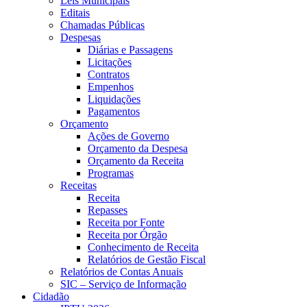
Leis Municipais
Editais
Chamadas Públicas
Despesas
Diárias e Passagens
Licitações
Contratos
Empenhos
Liquidações
Pagamentos
Orçamento
Ações de Governo
Orçamento da Despesa
Orçamento da Receita
Programas
Receitas
Receita
Repasses
Receita por Fonte
Receita por Órgão
Conhecimento de Receita
Relatórios de Gestão Fiscal
Relatórios de Contas Anuais
SIC – Serviço de Informação
Cidadão