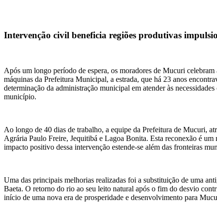
Intervenção civil beneficia regiões produtivas impuls
Após um longo período de espera, os moradores de Mucuri celebram a
máquinas da Prefeitura Municipal, a estrada, que há 23 anos encontrav
determinação da administração municipal em atender às necessidades 
município.
Ao longo de 40 dias de trabalho, a equipe da Prefeitura de Mucuri, at
Agrária Paulo Freire, Jequitibá e Lagoa Bonita. Esta reconexão é um 
impacto positivo dessa intervenção estende-se além das fronteiras m
Uma das principais melhorias realizadas foi a substituição de uma an
Baeta. O retorno do rio ao seu leito natural após o fim do desvio co
início de uma nova era de prosperidade e desenvolvimento para Mucuri