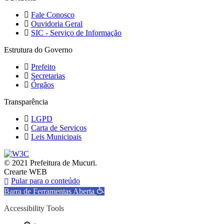
Fale Conosco
Ouvidoria Geral
SIC - Serviço de Informação
Estrutura do Governo
Prefeito
Secretarias
Órgãos
Transparência
LGPD
Carta de Serviços
Leis Municipais
© 2021 Prefeitura de Mucuri.
Crearte WEB
Pular para o conteúdo
Barra de Ferramentas Aberta
Accessibility Tools