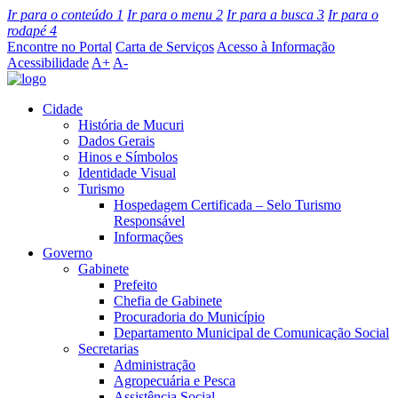
Ir para o conteúdo
1
Ir para o menu
2
Ir para a busca
3
Ir para o
rodapé
4
Encontre no Portal
Carta de Serviços
Acesso à Informação
Acessibilidade
A+
A-
Cidade
História de Mucuri
Dados Gerais
Hinos e Símbolos
Identidade Visual
Turismo
Hospedagem Certificada – Selo Turismo
Responsável
Informações
Governo
Gabinete
Prefeito
Chefia de Gabinete
Procuradoria do Município
Departamento Municipal de Comunicação Social
Secretarias
Administração
Agropecuária e Pesca
Assistência Social