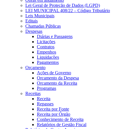
Obras em andamento
Lei Geral de Proteção de Dados (LGPD)
LEI MUNICIPAL 408/22 – Código Tributário
Leis Municipais
Editais
Chamadas Públicas
Despesas
Diárias e Passagens
Licitações
Contratos
Empenhos
Liquidações
Pagamentos
Orçamento
Ações de Governo
Orçamento da Despesa
Orçamento da Receita
Programas
Receitas
Receita
Repasses
Receita por Fonte
Receita por Órgão
Conhecimento de Receita
Relatórios de Gestão Fiscal