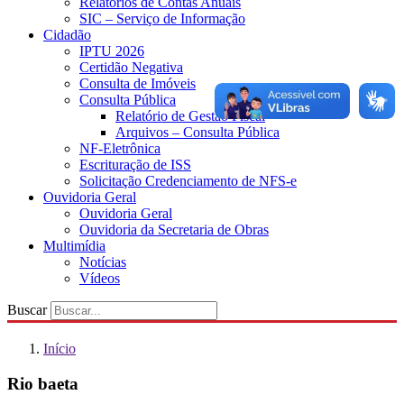
Relatórios de Contas Anuais
SIC – Serviço de Informação
Cidadão
IPTU 2026
Certidão Negativa
Consulta de Imóveis
Consulta Pública
Relatório de Gestão Fiscal
Arquivos – Consulta Pública
NF-Eletrônica
Escrituração de ISS
Solicitação Credenciamento de NFS-e
Ouvidoria Geral
Ouvidoria Geral
Ouvidoria da Secretaria de Obras
Multimídia
Notícias
Vídeos
Buscar
Início
Rio baeta