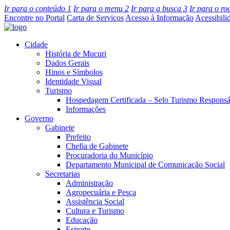
Ir para o conteúdo
1
Ir para o menu
2
Ir para a busca
3
Ir para o r
Encontre no Portal
Carta de Serviços
Acesso à Informação
Acessibili
Cidade
História de Mucuri
Dados Gerais
Hinos e Símbolos
Identidade Visual
Turismo
Hospedagem Certificada – Selo Turismo Responsá
Informações
Governo
Gabinete
Prefeito
Chefia de Gabinete
Procuradoria do Município
Departamento Municipal de Comunicação Social
Secretarias
Administração
Agropecuária e Pesca
Assistência Social
Cultura e Turismo
Educação
Esporte