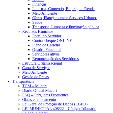
Finanças
Industria, Comércio, Emprego e Renda
Meio Ambiente
Obras, Planejamento e Serviços Urbanos
Saúde
Transporte, Limpeza e Iluminação pública
Recursos Humanos
Portal do Servidor
Contra-cheque ONLINE
Plano de Carreira
Quadro Funcional
Servidores ativos
Remuneração dos Servidores
Estrutura Organizacional
Carta de Serviços
Meio Ambiente
Gestão de Praias
Transparência
TCM – Mucuri
Diário Oficial Mucuri
FAQ – Perguntas Frequentes
Obras em andamento
Lei Geral de Proteção de Dados (LGPD)
LEI MUNICIPAL 408/22 – Código Tributário