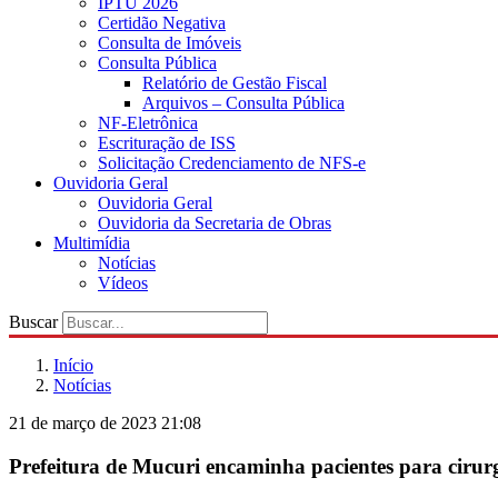
IPTU 2026
Certidão Negativa
Consulta de Imóveis
Consulta Pública
Relatório de Gestão Fiscal
Arquivos – Consulta Pública
NF-Eletrônica
Escrituração de ISS
Solicitação Credenciamento de NFS-e
Ouvidoria Geral
Ouvidoria Geral
Ouvidoria da Secretaria de Obras
Multimídia
Notícias
Vídeos
Buscar
Início
Notícias
21 de março de 2023 21:08
Prefeitura de Mucuri encaminha pacientes para cirurgi