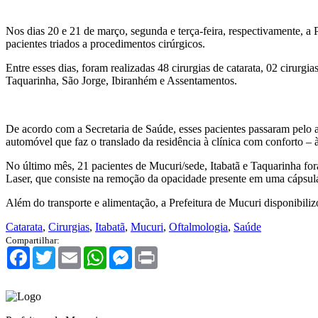
Nos dias 20 e 21 de março, segunda e terça-feira, respectivamente, a
pacientes triados a procedimentos cirúrgicos.
Entre esses dias, foram realizadas 48 cirurgias de catarata, 02 cirurg
Taquarinha, São Jorge, Ibiranhém e Assentamentos.
De acordo com a Secretaria de Saúde, esses pacientes passaram pelo 
automóvel que faz o translado da residência à clínica com conforto – à 
No último mês, 21 pacientes de Mucuri/sede, Itabatã e Taquarinha f
Laser, que consiste na remoção da opacidade presente em uma cápsula d
Além do transporte e alimentação, a Prefeitura de Mucuri disponibili
Catarata
,
Cirurgias
,
Itabatã
,
Mucuri
,
Oftalmologia
,
Saúde
Compartilhar:
Facebook
Twitter
Email
WhatsApp
Messenger
Print