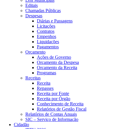
Leis Municipais
Editais
Chamadas Públicas
Despesas
Diárias e Passagens
Licitações
Contratos
Empenhos
Liquidações
Pagamentos
Orçamento
Ações de Governo
Orçamento da Despesa
Orçamento da Receita
Programas
Receitas
Receita
Repasses
Receita por Fonte
Receita por Órgão
Conhecimento de Receita
Relatórios de Gestão Fiscal
Relatórios de Contas Anuais
SIC – Serviço de Informação
Cidadão