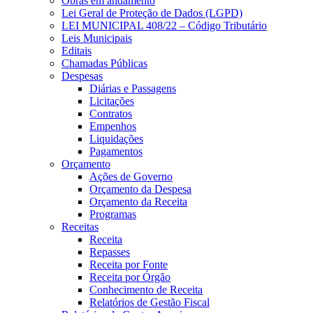
Obras em andamento
Lei Geral de Proteção de Dados (LGPD)
LEI MUNICIPAL 408/22 – Código Tributário
Leis Municipais
Editais
Chamadas Públicas
Despesas
Diárias e Passagens
Licitações
Contratos
Empenhos
Liquidações
Pagamentos
Orçamento
Ações de Governo
Orçamento da Despesa
Orçamento da Receita
Programas
Receitas
Receita
Repasses
Receita por Fonte
Receita por Órgão
Conhecimento de Receita
Relatórios de Gestão Fiscal