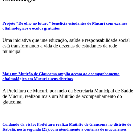
Projeto “De olho no futuro” beneficia estudantes de Mucuri com exames
oftalmológicos e óculos gratuitos
Uma iniciativa que une educação, saúde e responsabilidade social
está transformando a vida de dezenas de estudantes da rede
municipal
Mais um Mutirão de Glaucoma amplia acesso ao acompanhamento
oftalmológico em Mucuri e seus distritos
A Prefeitura de Mucuri, por meio da Secretaria Municipal de Saúde
de Mucuri, realizou mais um Mutirão de acompanhamento do
glaucoma,
Cuidando da visão: Prefeitura realiza Mutirão de Glaucoma no distrito de
Itabatã, nesta segunda (25), com atendimento a centenas de mucurienses