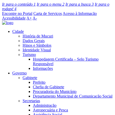
Ir para o conteúdo
1
Ir para o menu
2
Ir para a busca
3
Ir para o
rodapé
4
Encontre no Portal
Carta de Serviços
Acesso à Informação
Acessibilidade
A+
A-
Cidade
História de Mucuri
Dados Gerais
Hinos e Símbolos
Identidade Visual
Turismo
Hospedagem Certificada – Selo Turismo
Responsável
Informações
Governo
Gabinete
Prefeito
Chefia de Gabinete
Procuradoria do Município
Departamento Municipal de Comunicação Social
Secretarias
Administração
Agropecuária e Pesca
Assistência Social