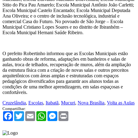
Sitio do Pica Pau Amarelo; Escola Municipal Antônio João Carletti;
Escola Municipal Castelo Encantado; Escola Municipal Deputada
Ana Oliveira; e o centro de inclusão tecnológica, industrial e
comercial Casa do Futuro. No povoado de São Jorge – Escola
Municipal Cristiano Lopes Soares e no distrito de Ibiranhém –
Escola Municipal Hernani Saúde Ribeiro.
O prefeito Robertinho informou que as Escolas Municipais estão
ganhando obras de reforma, adaptações em banheiros e salas de
aulas, troca de telhados, recuperação de muros, além da ampliação
da estrutura física com a criação de novas salas e outros preceitos
arquitetônicos com áreas amplas e estruturadas com espaços
pedagógicos diversificados para garantir aos alunos todas as
condições de uma melhor aprendizagem, em salas espaçosas e
confortáveis.
Cruzelândia
,
Escolas
,
Itabatã
,
Mucuri
,
Nova Brasília
,
Volta as Aulas
Compartilhar:
Facebook
Twitter
Email
WhatsApp
Messenger
Print