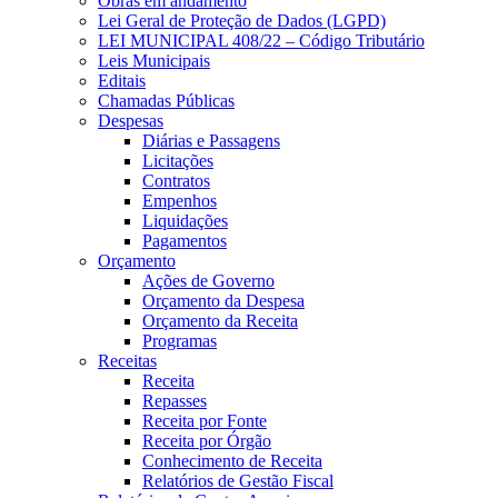
Obras em andamento
Lei Geral de Proteção de Dados (LGPD)
LEI MUNICIPAL 408/22 – Código Tributário
Leis Municipais
Editais
Chamadas Públicas
Despesas
Diárias e Passagens
Licitações
Contratos
Empenhos
Liquidações
Pagamentos
Orçamento
Ações de Governo
Orçamento da Despesa
Orçamento da Receita
Programas
Receitas
Receita
Repasses
Receita por Fonte
Receita por Órgão
Conhecimento de Receita
Relatórios de Gestão Fiscal