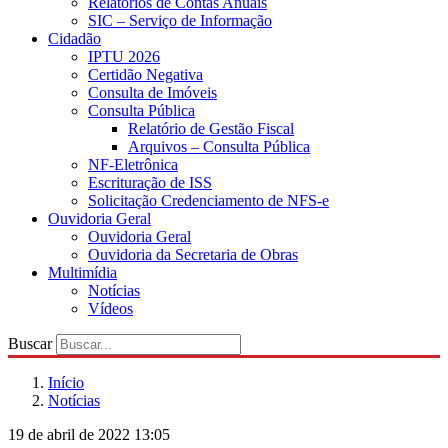
Relatórios de Contas Anuais
SIC – Serviço de Informação
Cidadão
IPTU 2026
Certidão Negativa
Consulta de Imóveis
Consulta Pública
Relatório de Gestão Fiscal
Arquivos – Consulta Pública
NF-Eletrônica
Escrituração de ISS
Solicitação Credenciamento de NFS-e
Ouvidoria Geral
Ouvidoria Geral
Ouvidoria da Secretaria de Obras
Multimídia
Notícias
Vídeos
Buscar
Início
Notícias
19 de abril de 2022 13:05