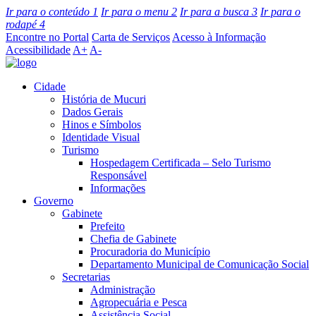
Ir para o conteúdo
1
Ir para o menu
2
Ir para a busca
3
Ir para o
rodapé
4
Encontre no Portal
Carta de Serviços
Acesso à Informação
Acessibilidade
A+
A-
Cidade
História de Mucuri
Dados Gerais
Hinos e Símbolos
Identidade Visual
Turismo
Hospedagem Certificada – Selo Turismo
Responsável
Informações
Governo
Gabinete
Prefeito
Chefia de Gabinete
Procuradoria do Município
Departamento Municipal de Comunicação Social
Secretarias
Administração
Agropecuária e Pesca
Assistência Social