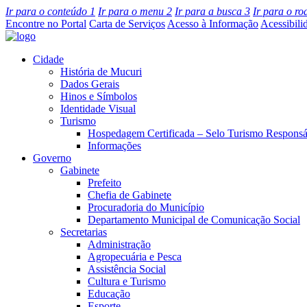
Ir para o conteúdo
1
Ir para o menu
2
Ir para a busca
3
Ir para o r
Encontre no Portal
Carta de Serviços
Acesso à Informação
Acessibili
Cidade
História de Mucuri
Dados Gerais
Hinos e Símbolos
Identidade Visual
Turismo
Hospedagem Certificada – Selo Turismo Responsá
Informações
Governo
Gabinete
Prefeito
Chefia de Gabinete
Procuradoria do Município
Departamento Municipal de Comunicação Social
Secretarias
Administração
Agropecuária e Pesca
Assistência Social
Cultura e Turismo
Educação
Esporte