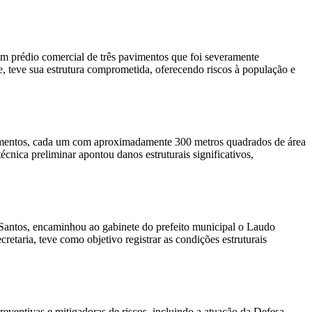
um prédio comercial de três pavimentos que foi severamente
e, teve sua estrutura comprometida, oferecendo riscos à população e
vimentos, cada um com aproximadamente 300 metros quadrados de área
cnica preliminar apontou danos estruturais significativos,
 Santos, encaminhou ao gabinete do prefeito municipal o Laudo
taria, teve como objetivo registrar as condições estruturais
ventivas e mitigadoras de riscos, incluindo a atuação da Defesa