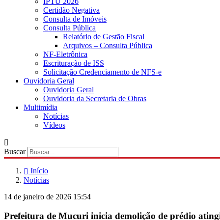
IPTU 2026
Certidão Negativa
Consulta de Imóveis
Consulta Pública
Relatório de Gestão Fiscal
Arquivos – Consulta Pública
NF-Eletrônica
Escrituração de ISS
Solicitação Credenciamento de NFS-e
Ouvidoria Geral
Ouvidoria Geral
Ouvidoria da Secretaria de Obras
Multimídia
Notícias
Vídeos
Buscar
Início
Notícias
14 de janeiro de 2026 15:54
Prefeitura de Mucuri inicia demolição de prédio atin