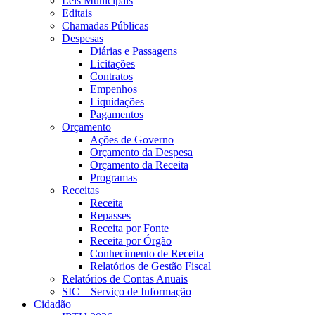
Leis Municipais
Editais
Chamadas Públicas
Despesas
Diárias e Passagens
Licitações
Contratos
Empenhos
Liquidações
Pagamentos
Orçamento
Ações de Governo
Orçamento da Despesa
Orçamento da Receita
Programas
Receitas
Receita
Repasses
Receita por Fonte
Receita por Órgão
Conhecimento de Receita
Relatórios de Gestão Fiscal
Relatórios de Contas Anuais
SIC – Serviço de Informação
Cidadão