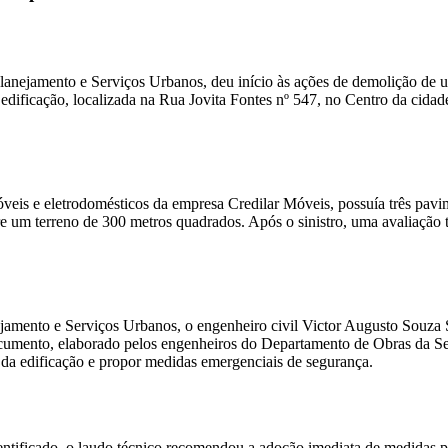
Planejamento e Serviços Urbanos, deu início às ações de demolição de 
edificação, localizada na Rua Jovita Fontes nº 547, no Centro da cidad
óveis e eletrodomésticos da empresa Credilar Móveis, possuía três pa
e um terreno de 300 metros quadrados. Após o sinistro, uma avaliação té
ejamento e Serviços Urbanos, o engenheiro civil Victor Augusto Souza
ocumento, elaborado pelos engenheiros do Departamento de Obras da Secre
al da edificação e propor medidas emergenciais de segurança.
ntificado, o laudo técnico recomendou a adoção imediata de medidas pre