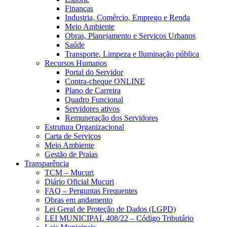
Finanças
Industria, Comércio, Emprego e Renda
Meio Ambiente
Obras, Planejamento e Serviços Urbanos
Saúde
Transporte, Limpeza e Iluminação pública
Recursos Humanos
Portal do Servidor
Contra-cheque ONLINE
Plano de Carreira
Quadro Funcional
Servidores ativos
Remuneração dos Servidores
Estrutura Organizacional
Carta de Serviços
Meio Ambiente
Gestão de Praias
Transparência
TCM – Mucuri
Diário Oficial Mucuri
FAQ – Perguntas Frequentes
Obras em andamento
Lei Geral de Proteção de Dados (LGPD)
LEI MUNICIPAL 408/22 – Código Tributário