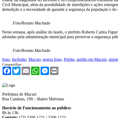
Civil Municipal, além da possibilidade de interdições e ações emerg
demolição e a necessidade de garantir a segurança da população e do 
Foto/Renato Machado
Nesta semana, após análise do laudo, o prefeito Roberto Carlos Figu
adotadas pela administração municipal para preservar a segurança públi
Foto/Renato Machado
fogo
,
Incêndio
,
Mucuri
,
pegou fogo
,
Prédio
,
prédio em Mucuri
,
sinist
Compartilhar:
Facebook
Twitter
Email
WhatsApp
Messenger
Print
Prefeitura de Mucuri
Rua Canárias, 190 – Bairro Malvinas
Horário de Funcionamento ao público:
8h às 13h.
Contato:
(73) 3206 1221 / 3206 1223