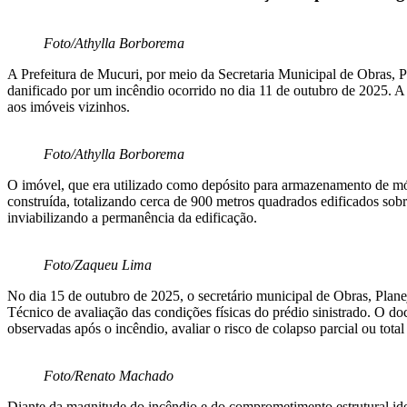
Foto/Athylla Borborema
A Prefeitura de Mucuri, por meio da Secretaria Municipal de Obras, 
danificado por um incêndio ocorrido no dia 11 de outubro de 2025. A 
aos imóveis vizinhos.
Foto/Athylla Borborema
O imóvel, que era utilizado como depósito para armazenamento de m
construída, totalizando cerca de 900 metros quadrados edificados sobr
inviabilizando a permanência da edificação.
Foto/Zaqueu Lima
No dia 15 de outubro de 2025, o secretário municipal de Obras, Plan
Técnico de avaliação das condições físicas do prédio sinistrado. O d
observadas após o incêndio, avaliar o risco de colapso parcial ou tot
Foto/Renato Machado
Diante da magnitude do incêndio e do comprometimento estrutural ide