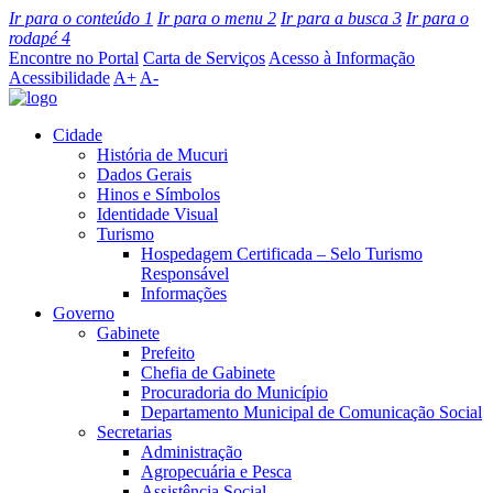
Ir para o conteúdo
1
Ir para o menu
2
Ir para a busca
3
Ir para o
rodapé
4
Encontre no Portal
Carta de Serviços
Acesso à Informação
Acessibilidade
A+
A-
Cidade
História de Mucuri
Dados Gerais
Hinos e Símbolos
Identidade Visual
Turismo
Hospedagem Certificada – Selo Turismo
Responsável
Informações
Governo
Gabinete
Prefeito
Chefia de Gabinete
Procuradoria do Município
Departamento Municipal de Comunicação Social
Secretarias
Administração
Agropecuária e Pesca
Assistência Social