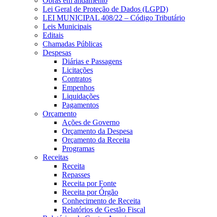
Obras em andamento
Lei Geral de Proteção de Dados (LGPD)
LEI MUNICIPAL 408/22 – Código Tributário
Leis Municipais
Editais
Chamadas Públicas
Despesas
Diárias e Passagens
Licitações
Contratos
Empenhos
Liquidações
Pagamentos
Orçamento
Ações de Governo
Orçamento da Despesa
Orçamento da Receita
Programas
Receitas
Receita
Repasses
Receita por Fonte
Receita por Órgão
Conhecimento de Receita
Relatórios de Gestão Fiscal