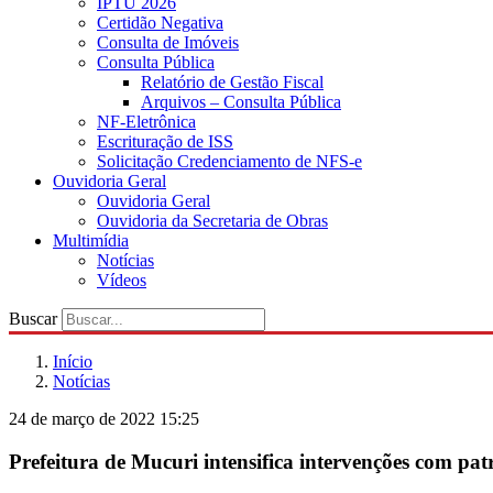
IPTU 2026
Certidão Negativa
Consulta de Imóveis
Consulta Pública
Relatório de Gestão Fiscal
Arquivos – Consulta Pública
NF-Eletrônica
Escrituração de ISS
Solicitação Credenciamento de NFS-e
Ouvidoria Geral
Ouvidoria Geral
Ouvidoria da Secretaria de Obras
Multimídia
Notícias
Vídeos
Buscar
Início
Notícias
24 de março de 2022 15:25
Prefeitura de Mucuri intensifica intervenções com pat