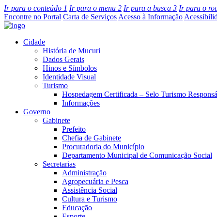
Ir para o conteúdo
1
Ir para o menu
2
Ir para a busca
3
Ir para o r
Encontre no Portal
Carta de Serviços
Acesso à Informação
Acessibili
Cidade
História de Mucuri
Dados Gerais
Hinos e Símbolos
Identidade Visual
Turismo
Hospedagem Certificada – Selo Turismo Responsá
Informações
Governo
Gabinete
Prefeito
Chefia de Gabinete
Procuradoria do Município
Departamento Municipal de Comunicação Social
Secretarias
Administração
Agropecuária e Pesca
Assistência Social
Cultura e Turismo
Educação
Esporte