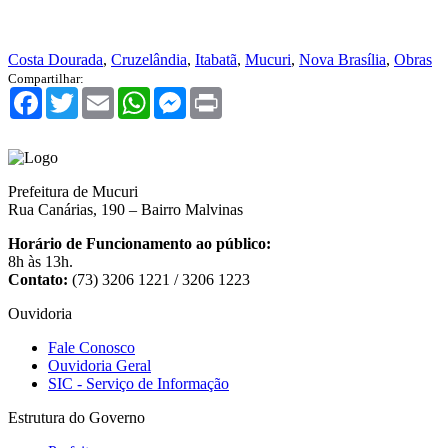
Costa Dourada
,
Cruzelândia
,
Itabatã
,
Mucuri
,
Nova Brasília
,
Obras
Compartilhar:
Facebook
Twitter
Email
WhatsApp
Messenger
Print
Prefeitura de Mucuri
Rua Canárias, 190 – Bairro Malvinas
Horário de Funcionamento ao público:
8h às 13h.
Contato:
(73) 3206 1221 / 3206 1223
Ouvidoria
Fale Conosco
Ouvidoria Geral
SIC - Serviço de Informação
Estrutura do Governo