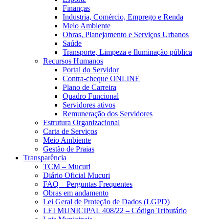
Finanças
Industria, Comércio, Emprego e Renda
Meio Ambiente
Obras, Planejamento e Serviços Urbanos
Saúde
Transporte, Limpeza e Iluminação pública
Recursos Humanos
Portal do Servidor
Contra-cheque ONLINE
Plano de Carreira
Quadro Funcional
Servidores ativos
Remuneração dos Servidores
Estrutura Organizacional
Carta de Serviços
Meio Ambiente
Gestão de Praias
Transparência
TCM – Mucuri
Diário Oficial Mucuri
FAQ – Perguntas Frequentes
Obras em andamento
Lei Geral de Proteção de Dados (LGPD)
LEI MUNICIPAL 408/22 – Código Tributário