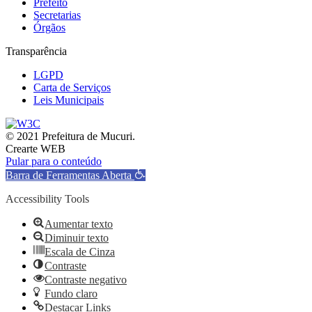
Prefeito
Secretarias
Órgãos
Transparência
LGPD
Carta de Serviços
Leis Municipais
© 2021 Prefeitura de Mucuri.
Crearte WEB
Pular para o conteúdo
Barra de Ferramentas Aberta
Accessibility Tools
Aumentar texto
Diminuir texto
Escala de Cinza
Contraste
Contraste negativo
Fundo claro
Destacar Links