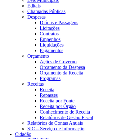
Leis Municipais
Editais
Chamadas Públicas
Despesas
Diárias e Passagens
Licitações
Contratos
Empenhos
Liquidações
Pagamentos
Orçamento
Ações de Governo
Orçamento da Despesa
Orçamento da Receita
Programas
Receitas
Receita
Repasses
Receita por Fonte
Receita por Órgão
Conhecimento de Receita
Relatórios de Gestão Fiscal
Relatórios de Contas Anuais
SIC – Serviço de Informação
Cidadão