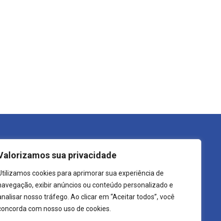
trutura do Governo
Transparência
Valorizamos sua privacidade
refeito
LGPD
Utilizamos cookies para aprimorar sua experiência de
ecretarias
Carta de Serviços
navegação, exibir anúncios ou conteúdo personalizado e
rgãos
Leis Municipais
analisar nosso tráfego. Ao clicar em “Aceitar todos”, você
concorda com nosso uso de cookies.