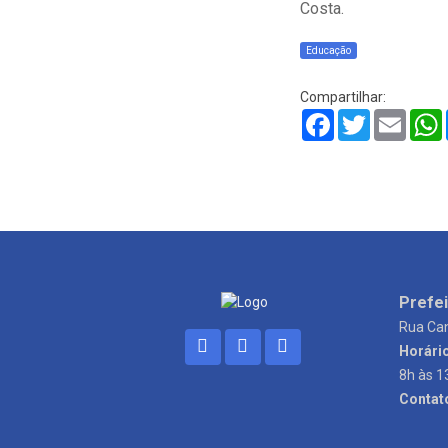
Costa.
Educação
Compartilhar:
Facebook
Twitter
Email
Prefei
Rua Can
Horári
8h às 1
Contat