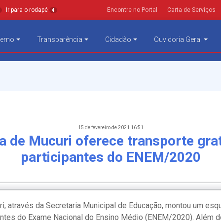
Ir para o rodapé
Encontre no Portal
Carta de Serviços
4
erno
Transparência
Cidadão
Ouvidoria Geral
15 de fevereiro de 2021 16:51
a de Mucuri oferece transporte gra
participantes do ENEM/2020
ri, através da Secretaria Municipal de Educação, montou um es
pantes do Exame Nacional do Ensino Médio (ENEM/2020). Além d