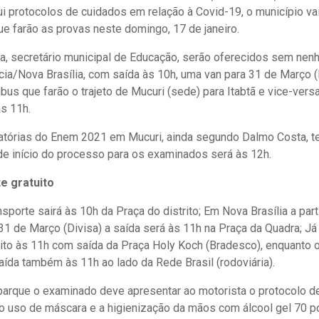
ui protocolos de cuidados em relação à Covid-19, o município va
ue farão as provas neste domingo, 17 de janeiro.
, secretário municipal de Educação, serão oferecidos sem nen
cia/Nova Brasília, com saída às 10h, uma van para 31 de Março 
bus que farão o trajeto de Mucuri (sede) para Itabtã e vice-vers
s 11h.
atórias do Enem 2021 em Mucuri, ainda segundo Dalmo Costa, ter
de início do processo para os examinados será às 12h.
e gratuito
sporte sairá às 10h da Praça do distrito; Em Nova Brasília a par
1 de Março (Divisa) a saída será às 11h na Praça da Quadra; Já 
eito às 11h com saída da Praça Holy Koch (Bradesco), enquanto o
aída também às 11h ao lado da Rede Brasil (rodoviária).
rque o examinado deve apresentar ao motorista o protocolo d
 o uso de máscara e a higienização da mãos com álcool gel 70 po