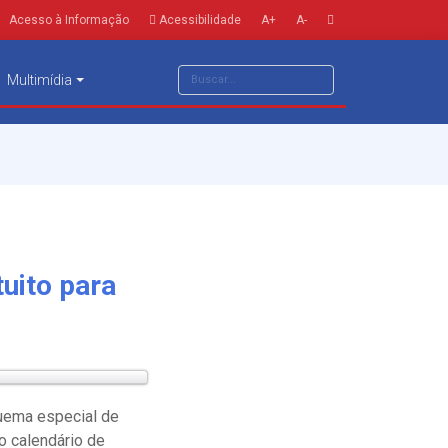
Acesso à Informação
Acessibilidade
A+
A-
Multimídia
tuito para
quema especial de
o calendário de