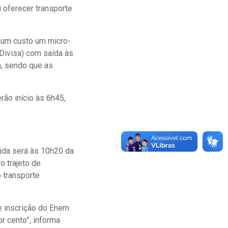
i oferecer transporte
hum custo um micro-
(Divisa) com saída às
a, sendo que as
ão início às 6h45,
tida será às 10h20 da
o trajeto de
 transporte
e inscrição do Enem
r cento”, informa