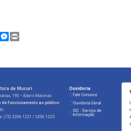
WhatsApp
Messenger
Print
tura de Mucuri
Ouvidoria
Es
Fale Conosco
P
árias, 190 – Bairro Malvinas
o de Funcionamento ao público:
Ouvidoria Geral
S
3h.
SIC - Serviço de
Ó
Informação
o:
(73) 3206 1221 / 3206 1223