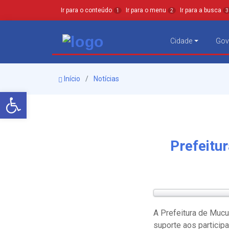
Ir para o conteúdo
Ir para o menu
Ir para a busca
1
2
3
Cidade
Gov
Início
Notícias
Barra de Ferramentas Aberta
Prefeitur
A Prefeitura de Mucu
suporte aos partici