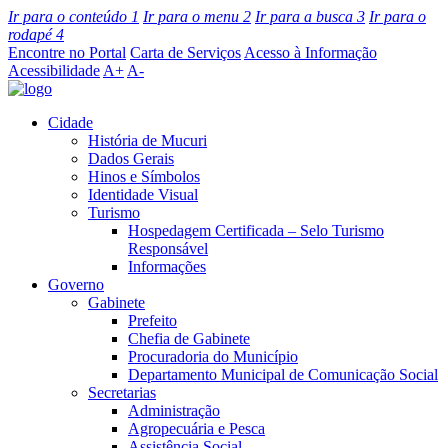
Ir para o conteúdo
1
Ir para o menu
2
Ir para a busca
3
Ir para o
rodapé
4
Encontre no Portal
Carta de Serviços
Acesso à Informação
Acessibilidade
A+
A-
Cidade
História de Mucuri
Dados Gerais
Hinos e Símbolos
Identidade Visual
Turismo
Hospedagem Certificada – Selo Turismo
Responsável
Informações
Governo
Gabinete
Prefeito
Chefia de Gabinete
Procuradoria do Município
Departamento Municipal de Comunicação Social
Secretarias
Administração
Agropecuária e Pesca
Assistência Social