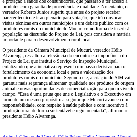
e proteção à saúde dos consumidores, que passarão a ter acesso a
produtos com garantia de procedência e qualidade. No entanto, o
vereador Roberto Junior sugeriu que antes do projeto receber
parecer técnico e ir ao plenário para votação, que irá convocar
visitas técnicas em outros municípios e um debate público com os
produtores rurais do município de Mucuri como forma de inserir à
população na discursão do Projeto de Lei, pois considera a matéria
importante para o desenvolvimento rural local.
O presidente da Câmara Municipal de Mucuri, vereador Hélio
Alvarenga, ressaltou a relevância do encontro e a importância do
Projeto de Lei que institui o Serviço de Inspeção Municipal,
enfatizando que a iniciativa representa um passo decisivo para o
fortalecimento da economia local e para a valorização dos
produtores rurais do município. Segundo ele, a criação do SIM vai
garantir mais segurança alimentar, qualidade nos produtos de origem
animal e novas oportunidades de comercialização para quem vive do
campo. “Essa é uma pauta que une o Legislativo e o Executivo em
torno de um mesmo propósito: assegurar que Mucuri avance com
responsabilidade, com respeito à saúde pública e com incentivo à
produção rural de forma sustentável e regulamentada”, afirmou o
presidente Hélio Alvarenga.
Animal
,
Câmara de Mucuri
,
Célio Pebas
,
Hélio Alvarenga
,
Mucuri
,