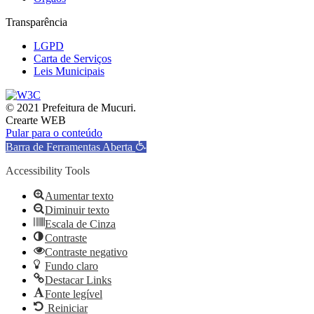
Transparência
LGPD
Carta de Serviços
Leis Municipais
© 2021 Prefeitura de Mucuri.
Crearte WEB
Pular para o conteúdo
Barra de Ferramentas Aberta
Accessibility Tools
Aumentar texto
Diminuir texto
Escala de Cinza
Contraste
Contraste negativo
Fundo claro
Destacar Links
Fonte legível
Reiniciar