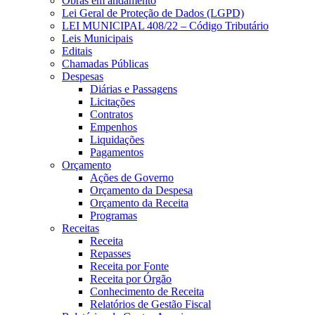
Obras em andamento
Lei Geral de Proteção de Dados (LGPD)
LEI MUNICIPAL 408/22 – Código Tributário
Leis Municipais
Editais
Chamadas Públicas
Despesas
Diárias e Passagens
Licitações
Contratos
Empenhos
Liquidações
Pagamentos
Orçamento
Ações de Governo
Orçamento da Despesa
Orçamento da Receita
Programas
Receitas
Receita
Repasses
Receita por Fonte
Receita por Órgão
Conhecimento de Receita
Relatórios de Gestão Fiscal