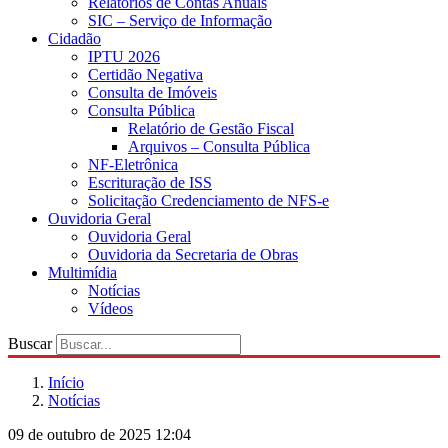
Relatórios de Contas Anuais
SIC – Serviço de Informação
Cidadão
IPTU 2026
Certidão Negativa
Consulta de Imóveis
Consulta Pública
Relatório de Gestão Fiscal
Arquivos – Consulta Pública
NF-Eletrônica
Escrituração de ISS
Solicitação Credenciamento de NFS-e
Ouvidoria Geral
Ouvidoria Geral
Ouvidoria da Secretaria de Obras
Multimídia
Notícias
Vídeos
Buscar
Início
Notícias
09 de outubro de 2025 12:04