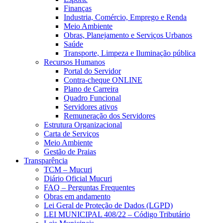
Finanças
Industria, Comércio, Emprego e Renda
Meio Ambiente
Obras, Planejamento e Serviços Urbanos
Saúde
Transporte, Limpeza e Iluminação pública
Recursos Humanos
Portal do Servidor
Contra-cheque ONLINE
Plano de Carreira
Quadro Funcional
Servidores ativos
Remuneração dos Servidores
Estrutura Organizacional
Carta de Serviços
Meio Ambiente
Gestão de Praias
Transparência
TCM – Mucuri
Diário Oficial Mucuri
FAQ – Perguntas Frequentes
Obras em andamento
Lei Geral de Proteção de Dados (LGPD)
LEI MUNICIPAL 408/22 – Código Tributário