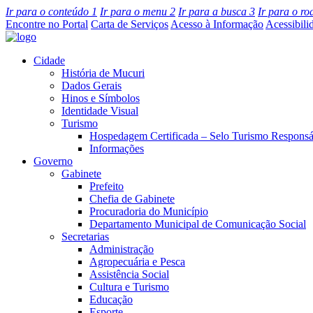
Ir para o conteúdo
1
Ir para o menu
2
Ir para a busca
3
Ir para o r
Encontre no Portal
Carta de Serviços
Acesso à Informação
Acessibili
Cidade
História de Mucuri
Dados Gerais
Hinos e Símbolos
Identidade Visual
Turismo
Hospedagem Certificada – Selo Turismo Responsá
Informações
Governo
Gabinete
Prefeito
Chefia de Gabinete
Procuradoria do Município
Departamento Municipal de Comunicação Social
Secretarias
Administração
Agropecuária e Pesca
Assistência Social
Cultura e Turismo
Educação
Esporte