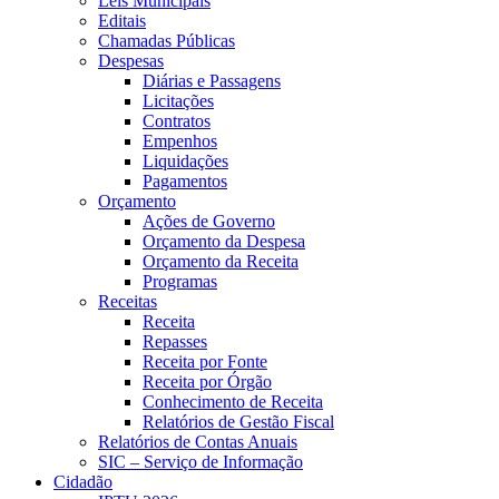
Leis Municipais
Editais
Chamadas Públicas
Despesas
Diárias e Passagens
Licitações
Contratos
Empenhos
Liquidações
Pagamentos
Orçamento
Ações de Governo
Orçamento da Despesa
Orçamento da Receita
Programas
Receitas
Receita
Repasses
Receita por Fonte
Receita por Órgão
Conhecimento de Receita
Relatórios de Gestão Fiscal
Relatórios de Contas Anuais
SIC – Serviço de Informação
Cidadão