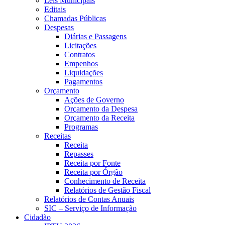
Leis Municipais
Editais
Chamadas Públicas
Despesas
Diárias e Passagens
Licitações
Contratos
Empenhos
Liquidações
Pagamentos
Orçamento
Ações de Governo
Orçamento da Despesa
Orçamento da Receita
Programas
Receitas
Receita
Repasses
Receita por Fonte
Receita por Órgão
Conhecimento de Receita
Relatórios de Gestão Fiscal
Relatórios de Contas Anuais
SIC – Serviço de Informação
Cidadão