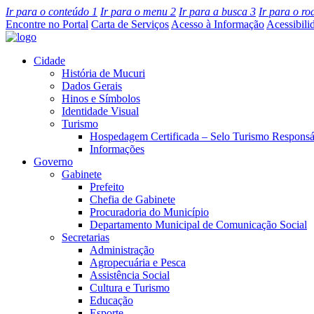
Ir para o conteúdo
1
Ir para o menu
2
Ir para a busca
3
Ir para o r
Encontre no Portal
Carta de Serviços
Acesso à Informação
Acessibili
Cidade
História de Mucuri
Dados Gerais
Hinos e Símbolos
Identidade Visual
Turismo
Hospedagem Certificada – Selo Turismo Responsá
Informações
Governo
Gabinete
Prefeito
Chefia de Gabinete
Procuradoria do Município
Departamento Municipal de Comunicação Social
Secretarias
Administração
Agropecuária e Pesca
Assistência Social
Cultura e Turismo
Educação
Esporte