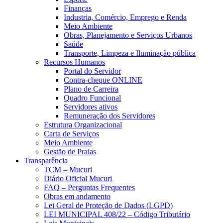
Finanças
Industria, Comércio, Emprego e Renda
Meio Ambiente
Obras, Planejamento e Serviços Urbanos
Saúde
Transporte, Limpeza e Iluminação pública
Recursos Humanos
Portal do Servidor
Contra-cheque ONLINE
Plano de Carreira
Quadro Funcional
Servidores ativos
Remuneração dos Servidores
Estrutura Organizacional
Carta de Serviços
Meio Ambiente
Gestão de Praias
Transparência
TCM – Mucuri
Diário Oficial Mucuri
FAQ – Perguntas Frequentes
Obras em andamento
Lei Geral de Proteção de Dados (LGPD)
LEI MUNICIPAL 408/22 – Código Tributário