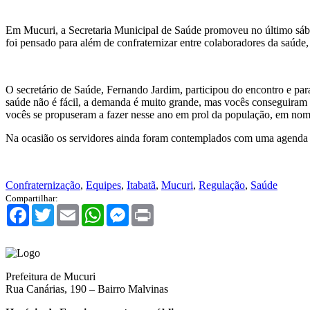
Em Mucuri, a Secretaria Municipal de Saúde promoveu no último sábad
foi pensado para além de confraternizar entre colaboradores da saúd
O secretário de Saúde, Fernando Jardim, participou do encontro e pa
saúde não é fácil, a demanda é muito grande, mas vocês conseguiram 
vocês se propuseram a fazer nesse ano em prol da população, em nom
Na ocasião os servidores ainda foram contemplados com uma agenda pe
Confraternização
,
Equipes
,
Itabatã
,
Mucuri
,
Regulação
,
Saúde
Compartilhar:
Facebook
Twitter
Email
WhatsApp
Messenger
Print
Prefeitura de Mucuri
Rua Canárias, 190 – Bairro Malvinas