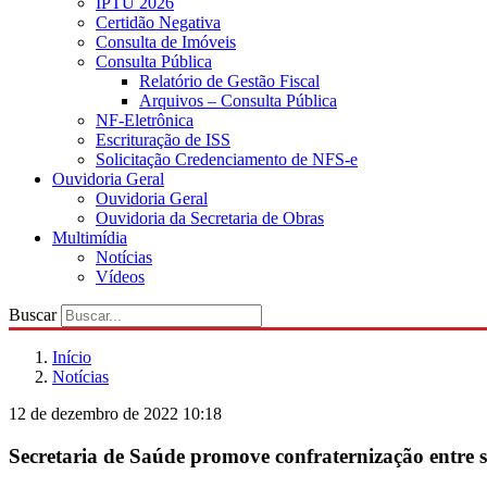
IPTU 2026
Certidão Negativa
Consulta de Imóveis
Consulta Pública
Relatório de Gestão Fiscal
Arquivos – Consulta Pública
NF-Eletrônica
Escrituração de ISS
Solicitação Credenciamento de NFS-e
Ouvidoria Geral
Ouvidoria Geral
Ouvidoria da Secretaria de Obras
Multimídia
Notícias
Vídeos
Buscar
Início
Notícias
12 de dezembro de 2022 10:18
Secretaria de Saúde promove confraternização entre 