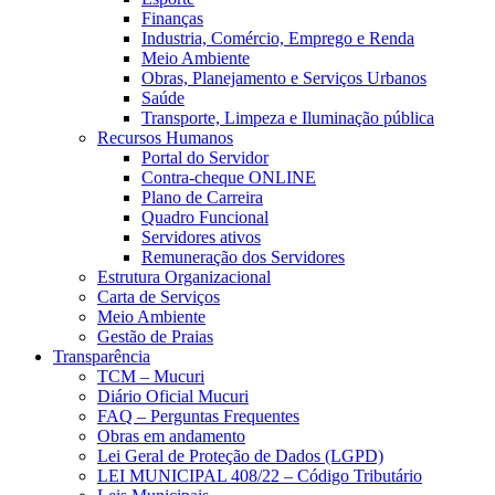
Finanças
Industria, Comércio, Emprego e Renda
Meio Ambiente
Obras, Planejamento e Serviços Urbanos
Saúde
Transporte, Limpeza e Iluminação pública
Recursos Humanos
Portal do Servidor
Contra-cheque ONLINE
Plano de Carreira
Quadro Funcional
Servidores ativos
Remuneração dos Servidores
Estrutura Organizacional
Carta de Serviços
Meio Ambiente
Gestão de Praias
Transparência
TCM – Mucuri
Diário Oficial Mucuri
FAQ – Perguntas Frequentes
Obras em andamento
Lei Geral de Proteção de Dados (LGPD)
LEI MUNICIPAL 408/22 – Código Tributário