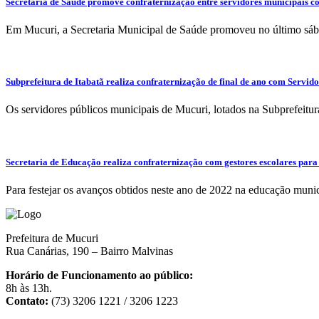
Secretaria de Saúde promove confraternização entre servidores municipais c
Em Mucuri, a Secretaria Municipal de Saúde promoveu no último sába
Subprefeitura de Itabatã realiza confraternização de final de ano com Servid
Os servidores públicos municipais de Mucuri, lotados na Subprefeitura 
Secretaria de Educação realiza confraternização com gestores escolares para
Para festejar os avanços obtidos neste ano de 2022 na educação munic
Prefeitura de Mucuri
Rua Canárias, 190 – Bairro Malvinas
Horário de Funcionamento ao público:
8h às 13h.
Contato:
(73) 3206 1221 / 3206 1223