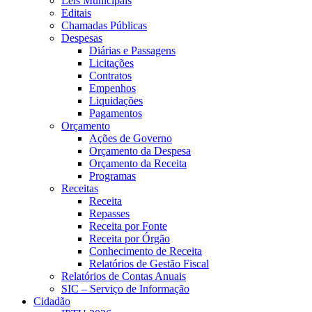
Leis Municipais
Editais
Chamadas Públicas
Despesas
Diárias e Passagens
Licitações
Contratos
Empenhos
Liquidações
Pagamentos
Orçamento
Ações de Governo
Orçamento da Despesa
Orçamento da Receita
Programas
Receitas
Receita
Repasses
Receita por Fonte
Receita por Órgão
Conhecimento de Receita
Relatórios de Gestão Fiscal
Relatórios de Contas Anuais
SIC – Serviço de Informação
Cidadão