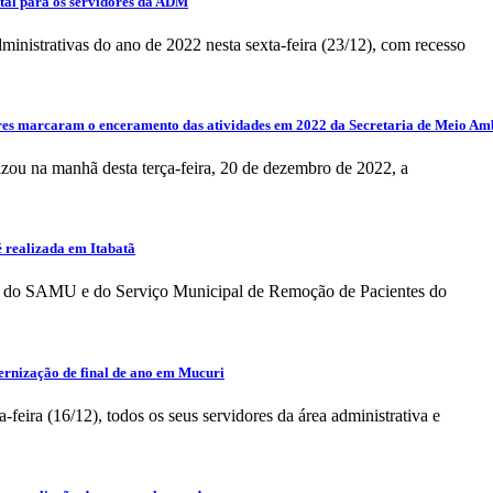
tal para os servidores da ADM
ministrativas do ano de 2022 nesta sexta-feira (23/12), com recesso
es marcaram o enceramento das atividades em 2022 da Secretaria de Meio Am
u na manhã desta terça-feira, 20 de dezembro de 2022, a
 realizada em Itabatã
pes do SAMU e do Serviço Municipal de Remoção de Pacientes do
ernização de final de ano em Mucuri
feira (16/12), todos os seus servidores da área administrativa e