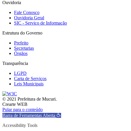
Ouvidoria
Fale Conosco
Ouvidoria Geral
SIC - Serviço de Informação
Estrutura do Governo
Prefeito
Secretarias
Órgãos
Transparência
LGPD
Carta de Serviços
Leis Municipais
© 2021 Prefeitura de Mucuri.
Crearte WEB
Pular para o conteúdo
Barra de Ferramentas Aberta
Accessibility Tools