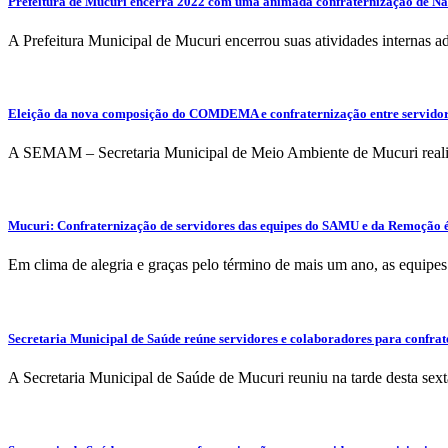
Prefeitura de Mucuri encerra 2022 com uma animada confraternização de Na
A Prefeitura Municipal de Mucuri encerrou suas atividades internas ad
Eleição da nova composição do COMDEMA e confraternização entre servidor
A SEMAM – Secretaria Municipal de Meio Ambiente de Mucuri realizo
Mucuri: Confraternização de servidores das equipes do SAMU e da Remoção é
Em clima de alegria e graças pelo término de mais um ano, as equi
Secretaria Municipal de Saúde reúne servidores e colaboradores para confrat
A Secretaria Municipal de Saúde de Mucuri reuniu na tarde desta sexta-