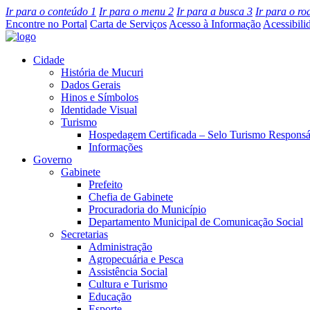
Ir para o conteúdo
1
Ir para o menu
2
Ir para a busca
3
Ir para o r
Encontre no Portal
Carta de Serviços
Acesso à Informação
Acessibili
Cidade
História de Mucuri
Dados Gerais
Hinos e Símbolos
Identidade Visual
Turismo
Hospedagem Certificada – Selo Turismo Responsá
Informações
Governo
Gabinete
Prefeito
Chefia de Gabinete
Procuradoria do Município
Departamento Municipal de Comunicação Social
Secretarias
Administração
Agropecuária e Pesca
Assistência Social
Cultura e Turismo
Educação
Esporte