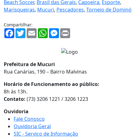
Beach Soccer
,
Brasil das Gerais
,
Capoeira
,
Esporte
,
Marisqueiras
,
Mucuri
,
Pescadores
,
Torneio de Dominó
Compartilhar:
Facebook
Twitter
Email
WhatsApp
Messenger
Print
Prefeitura de Mucuri
Rua Canárias, 190 – Bairro Malvinas
Horário de Funcionamento ao público:
8h às 13h.
Contato:
(73) 3206 1221 / 3206 1223
Ouvidoria
Fale Conosco
Ouvidoria Geral
SIC - Serviço de Informação