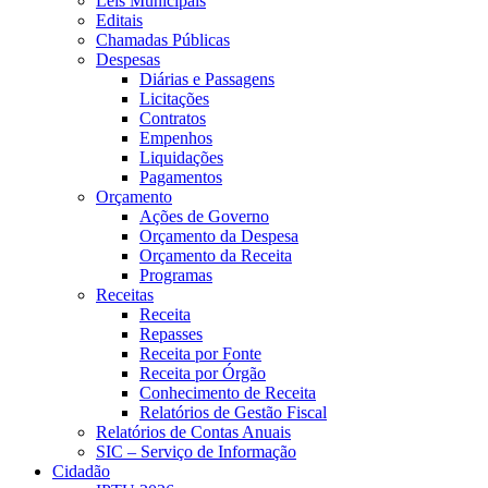
Leis Municipais
Editais
Chamadas Públicas
Despesas
Diárias e Passagens
Licitações
Contratos
Empenhos
Liquidações
Pagamentos
Orçamento
Ações de Governo
Orçamento da Despesa
Orçamento da Receita
Programas
Receitas
Receita
Repasses
Receita por Fonte
Receita por Órgão
Conhecimento de Receita
Relatórios de Gestão Fiscal
Relatórios de Contas Anuais
SIC – Serviço de Informação
Cidadão