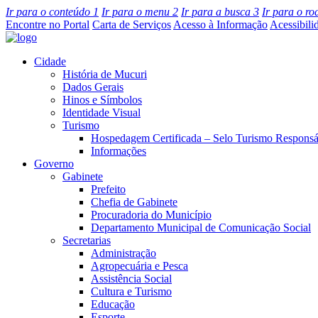
Ir para o conteúdo
1
Ir para o menu
2
Ir para a busca
3
Ir para o r
Encontre no Portal
Carta de Serviços
Acesso à Informação
Acessibili
Cidade
História de Mucuri
Dados Gerais
Hinos e Símbolos
Identidade Visual
Turismo
Hospedagem Certificada – Selo Turismo Responsá
Informações
Governo
Gabinete
Prefeito
Chefia de Gabinete
Procuradoria do Município
Departamento Municipal de Comunicação Social
Secretarias
Administração
Agropecuária e Pesca
Assistência Social
Cultura e Turismo
Educação
Esporte