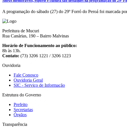
Shows memoráveis, esporte e cultura são destaques na programação do 29º F
A programação do sábado (27) do 29º Forró do Peroá foi marcada por 
Prefeitura de Mucuri
Rua Canárias, 190 – Bairro Malvinas
Horário de Funcionamento ao público:
8h às 13h.
Contato:
(73) 3206 1221 / 3206 1223
Ouvidoria
Fale Conosco
Ouvidoria Geral
SIC - Serviço de Informação
Estrutura do Governo
Prefeito
Secretarias
Órgãos
Transparência