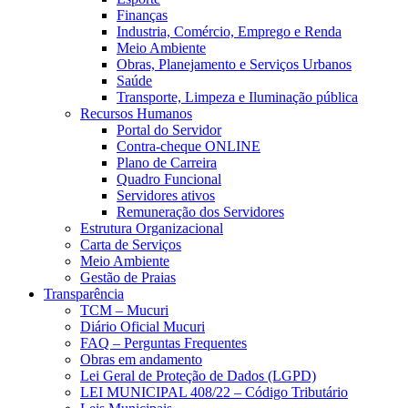
Finanças
Industria, Comércio, Emprego e Renda
Meio Ambiente
Obras, Planejamento e Serviços Urbanos
Saúde
Transporte, Limpeza e Iluminação pública
Recursos Humanos
Portal do Servidor
Contra-cheque ONLINE
Plano de Carreira
Quadro Funcional
Servidores ativos
Remuneração dos Servidores
Estrutura Organizacional
Carta de Serviços
Meio Ambiente
Gestão de Praias
Transparência
TCM – Mucuri
Diário Oficial Mucuri
FAQ – Perguntas Frequentes
Obras em andamento
Lei Geral de Proteção de Dados (LGPD)
LEI MUNICIPAL 408/22 – Código Tributário