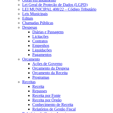
Obras em andamento
Lei Geral de Proteção de Dados (LGPD)
LEI MUNICIPAL 408/22 – Código Tributário
Leis Municipais
Editais
Chamadas Públicas
Despesas
Diárias e Passagens
Licitações
Contratos
Empenhos
Liquidações
Pagamentos
Orçamento
Ações de Governo
Orçamento da Despesa
Orçamento da Receita
Programas
Receitas
Receita
Repasses
Receita por Fonte
Receita por Órgão
Conhecimento de Receita
Relatórios de Gestão Fiscal