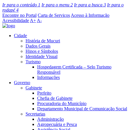
Ir para o conteúdo
1
Ir para o menu
2
Ir para a busca
3
Ir para o
rodapé
4
Encontre no Portal
Carta de Serviços
Acesso à Informação
Acessibilidade
A+
A-
Cidade
História de Mucuri
Dados Gerais
Hinos e Símbolos
Identidade Visual
Turismo
Hospedagem Certificada – Selo Turismo
Responsável
Informações
Governo
Gabinete
Prefeito
Chefia de Gabinete
Procuradoria do Município
Departamento Municipal de Comunicação Social
Secretarias
Administração
Agropecuária e Pesca
Assistência Social