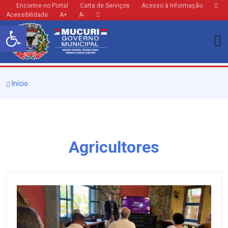
Encontre no Portal
Carta de Serviços
Acesso à Informação
Acessibilidade
A+
A-
Barra de Ferramentas Aberta
Início
Agricultores