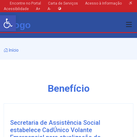
Encontre no Portal
Carta de Serviços
Acesso à Informação
Acessibilidade
A+
A-
Barra de Ferramentas Aberta
Início
Benefício
Secretaria de Assistência Social
estabelece CadÚnico Volante