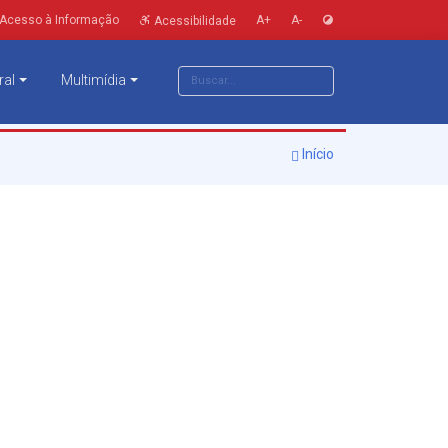
Acesso à Informação
A+
A-
Acessibilidade
ral
Multimídia
Início