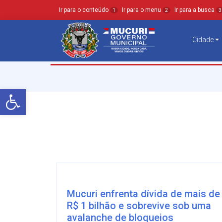
Ir para o conteúdo
Ir para o menu
Ir para a busca
1
2
3
Cidade
Barra de Ferramentas Aberta
Mucuri enfrenta dívida de mais de
R$ 1 bilhão e sobrevive sob uma
avalanche de bloqueios