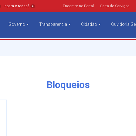
Ir para o rodapé
Encontre no Portal
Carta de Serviços
4
Governo
Transparência
Cidadão
Ouvidoria Ge
Bloqueios