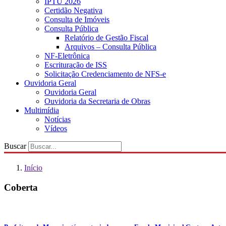
IPTU 2026
Certidão Negativa
Consulta de Imóveis
Consulta Pública
Relatório de Gestão Fiscal
Arquivos – Consulta Pública
NF-Eletrônica
Escrituração de ISS
Solicitação Credenciamento de NFS-e
Ouvidoria Geral
Ouvidoria Geral
Ouvidoria da Secretaria de Obras
Multimídia
Notícias
Vídeos
Buscar
Início
Coberta