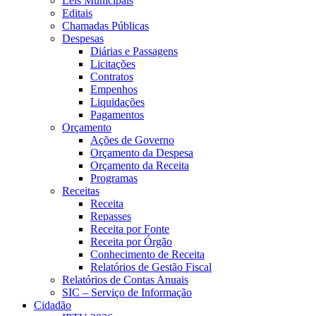
Leis Municipais
Editais
Chamadas Públicas
Despesas
Diárias e Passagens
Licitações
Contratos
Empenhos
Liquidações
Pagamentos
Orçamento
Ações de Governo
Orçamento da Despesa
Orçamento da Receita
Programas
Receitas
Receita
Repasses
Receita por Fonte
Receita por Órgão
Conhecimento de Receita
Relatórios de Gestão Fiscal
Relatórios de Contas Anuais
SIC – Serviço de Informação
Cidadão