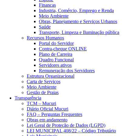
Finanças
Industria, Comércio, Emprego e Renda
Meio Ambiente
Obras, Planejamento e Serviços Urbanos
Saúde
Transporte, Limpeza e Iluminação pública
Recursos Humanos
Portal do Servidor
Contra-cheque ONLINE
Plano de Carreira
Quadro Funcional
Servidores ativos
Remuneração dos Servidores
Estrutura Organizacional
Carta de Serviços
Meio Ambiente
Gestão de Praias
Transparência
TCM – Mucuri
Diário Oficial Mucuri
FAQ – Perguntas Frequentes
Obras em andamento
Lei Geral de Proteção de Dados (LGPD)
LEI MUNICIPAL 408/22 – Código Tributário