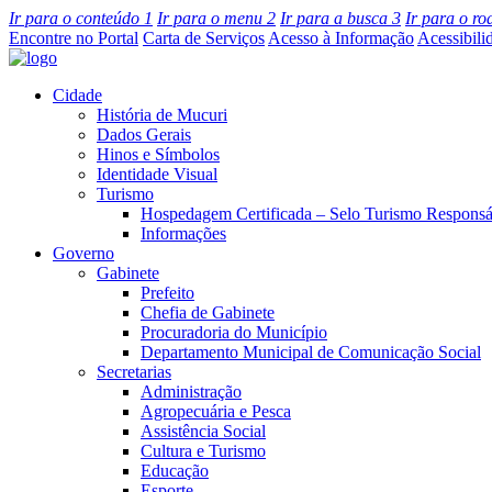
Ir para o conteúdo
1
Ir para o menu
2
Ir para a busca
3
Ir para o r
Encontre no Portal
Carta de Serviços
Acesso à Informação
Acessibili
Cidade
História de Mucuri
Dados Gerais
Hinos e Símbolos
Identidade Visual
Turismo
Hospedagem Certificada – Selo Turismo Responsá
Informações
Governo
Gabinete
Prefeito
Chefia de Gabinete
Procuradoria do Município
Departamento Municipal de Comunicação Social
Secretarias
Administração
Agropecuária e Pesca
Assistência Social
Cultura e Turismo
Educação
Esporte