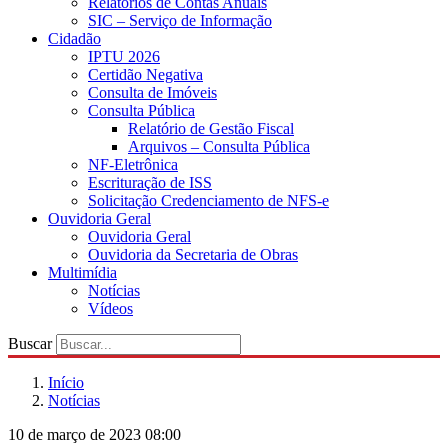
Relatórios de Contas Anuais
SIC – Serviço de Informação
Cidadão
IPTU 2026
Certidão Negativa
Consulta de Imóveis
Consulta Pública
Relatório de Gestão Fiscal
Arquivos – Consulta Pública
NF-Eletrônica
Escrituração de ISS
Solicitação Credenciamento de NFS-e
Ouvidoria Geral
Ouvidoria Geral
Ouvidoria da Secretaria de Obras
Multimídia
Notícias
Vídeos
Buscar
Início
Notícias
10 de março de 2023 08:00