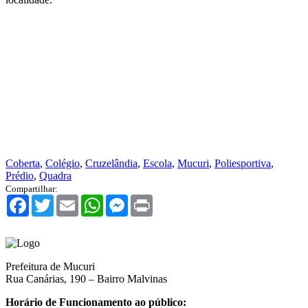
Coberta
,
Colégio
,
Cruzelândia
,
Escola
,
Mucuri
,
Poliesportiva
,
Prédio
,
Quadra
Compartilhar:
Facebook
Twitter
Email
WhatsApp
Messenger
Print
Prefeitura de Mucuri
Rua Canárias, 190 – Bairro Malvinas
Horário de Funcionamento ao público: