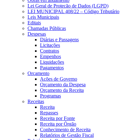
Obras em andamento
Lei Geral de Proteção de Dados (LGPD)
LEI MUNICIPAL 408/22 – Código Tributário
Leis Municipais
Editais
Chamadas Públicas
Despesas
Diárias e Passagens
Licitações
Contratos
Empenhos
Liquidações
Pagamentos
Orçamento
Ações de Governo
Orçamento da Despesa
Orçamento da Receita
Programas
Receitas
Receita
Repasses
Receita por Fonte
Receita por Órgão
Conhecimento de Receita
Relatórios de Gestão Fiscal