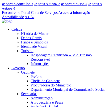
Ir para o conteúdo
1
Ir para o menu
2
Ir para a busca
3
Ir para o
rodapé
4
Encontre no Portal
Carta de Serviços
Acesso à Informação
Acessibilidade
A+
A-
Cidade
História de Mucuri
Dados Gerais
Hinos e Símbolos
Identidade Visual
Turismo
Hospedagem Certificada – Selo Turismo
Responsável
Informações
Governo
Gabinete
Prefeito
Chefia de Gabinete
Procuradoria do Município
Departamento Municipal de Comunicação Social
Secretarias
Administração
Agropecuária e Pesca
Assistência Social