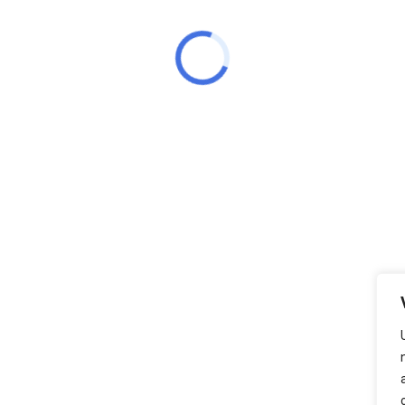
tura de Mucuri
Ouvidoria
Es
Fale Conosco
P
árias, 190 – Bairro Malvinas
o de Funcionamento ao público:
Ouvidoria Geral
S
3h.
SIC - Serviço de
Ó
Informação
o:
(73) 3206 1221 / 3206 1223