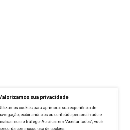
trutura do Governo
Transparência
refeito
LGPD
Valorizamos sua privacidade
ecretarias
Carta de Serviços
rgãos
Leis Municipais
Utilizamos cookies para aprimorar sua experiência de
navegação, exibir anúncios ou conteúdo personalizado e
analisar nosso tráfego. Ao clicar em “Aceitar todos”, você
concorda com nosso uso de cookies.