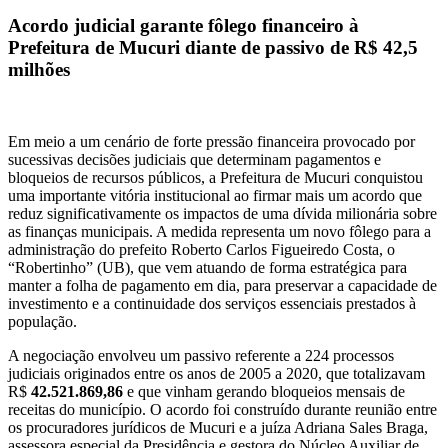
Acordo judicial garante fôlego financeiro à
Prefeitura de Mucuri diante de passivo de R$ 42,5
milhões
Em meio a um cenário de forte pressão financeira provocado por
sucessivas decisões judiciais que determinam pagamentos e
bloqueios de recursos públicos, a Prefeitura de Mucuri conquistou
uma importante vitória institucional ao firmar mais um acordo que
reduz significativamente os impactos de uma dívida milionária sobre
as finanças municipais. A medida representa um novo fôlego para a
administração do prefeito Roberto Carlos Figueiredo Costa, o
“Robertinho” (UB), que vem atuando de forma estratégica para
manter a folha de pagamento em dia, para preservar a capacidade de
investimento e a continuidade dos serviços essenciais prestados à
população.
A negociação envolveu um passivo referente a 224 processos
judiciais originados entre os anos de 2005 a 2020, que totalizavam
R$
42.521.869,86
e que vinham gerando bloqueios mensais de
receitas do município. O acordo foi construído durante reunião entre
os procuradores jurídicos de Mucuri e a juíza Adriana Sales Braga,
assessora especial da Presidência e gestora do Núcleo Auxiliar de