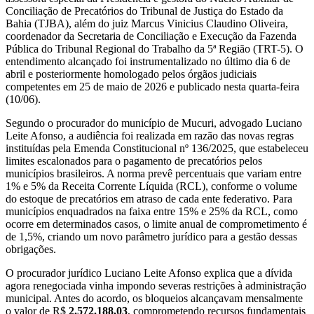
Conciliação de Precatórios do Tribunal de Justiça do Estado da
Bahia (TJBA), além do juiz Marcus Vinicius Claudino Oliveira,
coordenador da Secretaria de Conciliação e Execução da Fazenda
Pública do Tribunal Regional do Trabalho da 5ª Região (TRT-5). O
entendimento alcançado foi instrumentalizado no último dia 6 de
abril e posteriormente homologado pelos órgãos judiciais
competentes em 25 de maio de 2026 e publicado nesta quarta-feira
(10/06).
Segundo o procurador do município de Mucuri, advogado Luciano
Leite Afonso, a audiência foi realizada em razão das novas regras
instituídas pela Emenda Constitucional nº 136/2025, que estabeleceu
limites escalonados para o pagamento de precatórios pelos
municípios brasileiros. A norma prevê percentuais que variam entre
1% e 5% da Receita Corrente Líquida (RCL), conforme o volume
do estoque de precatórios em atraso de cada ente federativo. Para
municípios enquadrados na faixa entre 15% e 25% da RCL, como
ocorre em determinados casos, o limite anual de comprometimento é
de 1,5%, criando um novo parâmetro jurídico para a gestão dessas
obrigações.
O procurador jurídico Luciano Leite Afonso explica que a dívida
agora renegociada vinha impondo severas restrições à administração
municipal. Antes do acordo, os bloqueios alcançavam mensalmente
o valor de R$
2.572.188,03
, comprometendo recursos fundamentais