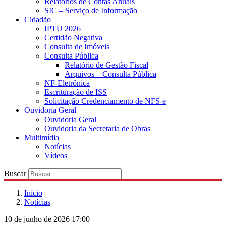
Relatórios de Contas Anuais
SIC – Serviço de Informação
Cidadão
IPTU 2026
Certidão Negativa
Consulta de Imóveis
Consulta Pública
Relatório de Gestão Fiscal
Arquivos – Consulta Pública
NF-Eletrônica
Escrituração de ISS
Solicitação Credenciamento de NFS-e
Ouvidoria Geral
Ouvidoria Geral
Ouvidoria da Secretaria de Obras
Multimídia
Notícias
Vídeos
Buscar
Início
Notícias
10 de junho de 2026 17:00