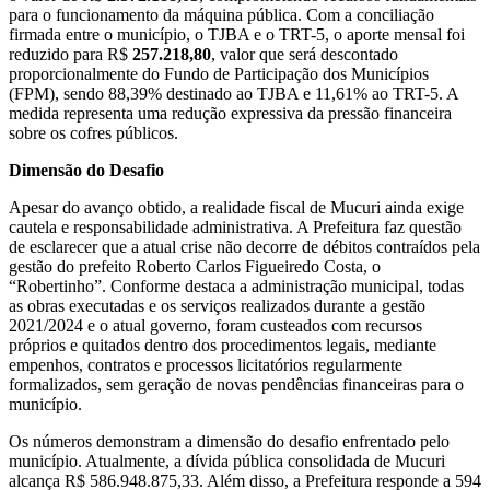
para o funcionamento da máquina pública. Com a conciliação
firmada entre o município, o TJBA e o TRT-5, o aporte mensal foi
reduzido para R$
257.218,80
, valor que será descontado
proporcionalmente do Fundo de Participação dos Municípios
(FPM), sendo 88,39% destinado ao TJBA e 11,61% ao TRT-5. A
medida representa uma redução expressiva da pressão financeira
sobre os cofres públicos.
Dimensão do Desafio
Apesar do avanço obtido, a realidade fiscal de Mucuri ainda exige
cautela e responsabilidade administrativa. A Prefeitura faz questão
de esclarecer que a atual crise não decorre de débitos contraídos pela
gestão do prefeito Roberto Carlos Figueiredo Costa, o
“Robertinho”. Conforme destaca a administração municipal, todas
as obras executadas e os serviços realizados durante a gestão
2021/2024 e o atual governo, foram custeados com recursos
próprios e quitados dentro dos procedimentos legais, mediante
empenhos, contratos e processos licitatórios regularmente
formalizados, sem geração de novas pendências financeiras para o
município.
Os números demonstram a dimensão do desafio enfrentado pelo
município. Atualmente, a dívida pública consolidada de Mucuri
alcança R$ 586.948.875,33. Além disso, a Prefeitura responde a 594