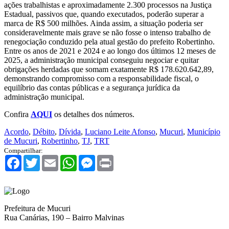
ações trabalhistas e aproximadamente 2.300 processos na Justiça
Estadual, passivos que, quando executados, poderão superar a
marca de R$ 500 milhões. Ainda assim, a situação poderia ser
consideravelmente mais grave se não fosse o intenso trabalho de
renegociação conduzido pela atual gestão do prefeito Robertinho.
Entre os anos de 2021 e 2024 e ao longo dos últimos 12 meses de
2025, a administração municipal conseguiu negociar e quitar
obrigações herdadas que somam exatamente R$ 178.620.642,89,
demonstrando compromisso com a responsabilidade fiscal, o
equilíbrio das contas públicas e a segurança jurídica da
administração municipal.
Confira
AQUI
os detalhes dos números.
Acordo
,
Débito
,
Dívida
,
Luciano Leite Afonso
,
Mucuri
,
Município
de Mucuri
,
Robertinho
,
TJ
,
TRT
Compartilhar:
Facebook
Twitter
Email
WhatsApp
Messenger
Print
Prefeitura de Mucuri
Rua Canárias, 190 – Bairro Malvinas