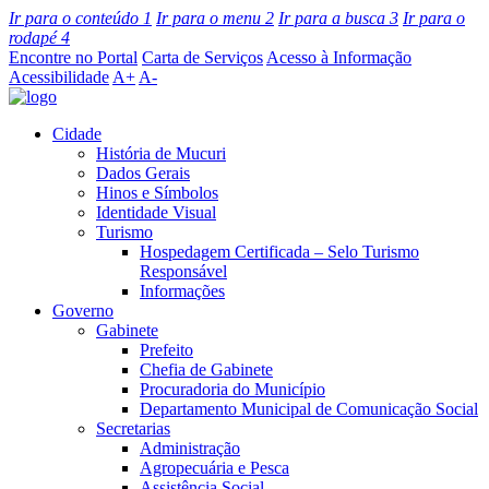
Ir para o conteúdo
1
Ir para o menu
2
Ir para a busca
3
Ir para o
rodapé
4
Encontre no Portal
Carta de Serviços
Acesso à Informação
Acessibilidade
A+
A-
Cidade
História de Mucuri
Dados Gerais
Hinos e Símbolos
Identidade Visual
Turismo
Hospedagem Certificada – Selo Turismo
Responsável
Informações
Governo
Gabinete
Prefeito
Chefia de Gabinete
Procuradoria do Município
Departamento Municipal de Comunicação Social
Secretarias
Administração
Agropecuária e Pesca
Assistência Social