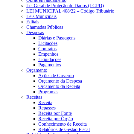
Obras em andamento
Lei Geral de Proteção de Dados (LGPD)
LEI MUNICIPAL 408/22 – Código Tributário
Leis Municipais
Editais
Chamadas Públicas
Despesas
Diárias e Passagens
Licitações
Contratos
Empenhos
Liquidações
Pagamentos
Orçamento
Ações de Governo
Orçamento da Despesa
Orçamento da Receita
Programas
Receitas
Receita
Repasses
Receita por Fonte
Receita por Órgão
Conhecimento de Receita
Relatórios de Gestão Fiscal