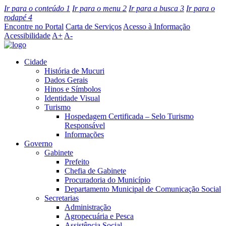
Ir para o conteúdo
1
Ir para o menu
2
Ir para a busca
3
Ir para o
rodapé
4
Encontre no Portal
Carta de Serviços
Acesso à Informação
Acessibilidade
A+
A-
Cidade
História de Mucuri
Dados Gerais
Hinos e Símbolos
Identidade Visual
Turismo
Hospedagem Certificada – Selo Turismo
Responsável
Informações
Governo
Gabinete
Prefeito
Chefia de Gabinete
Procuradoria do Município
Departamento Municipal de Comunicação Social
Secretarias
Administração
Agropecuária e Pesca
Assistência Social