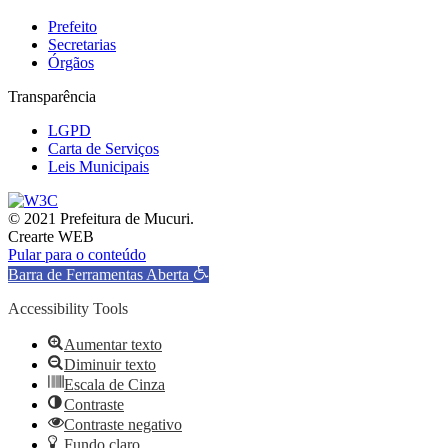
Prefeito
Secretarias
Órgãos
Transparência
LGPD
Carta de Serviços
Leis Municipais
© 2021 Prefeitura de Mucuri.
Crearte WEB
Pular para o conteúdo
Barra de Ferramentas Aberta
Accessibility Tools
Aumentar texto
Diminuir texto
Escala de Cinza
Contraste
Contraste negativo
Fundo claro