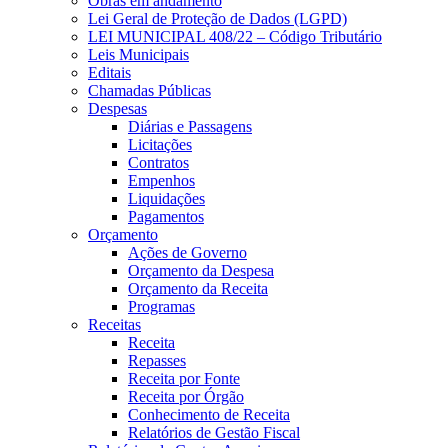
Obras em andamento
Lei Geral de Proteção de Dados (LGPD)
LEI MUNICIPAL 408/22 – Código Tributário
Leis Municipais
Editais
Chamadas Públicas
Despesas
Diárias e Passagens
Licitações
Contratos
Empenhos
Liquidações
Pagamentos
Orçamento
Ações de Governo
Orçamento da Despesa
Orçamento da Receita
Programas
Receitas
Receita
Repasses
Receita por Fonte
Receita por Órgão
Conhecimento de Receita
Relatórios de Gestão Fiscal