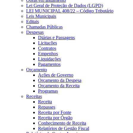
Obras em andamento
Lei Geral de Proteção de Dados (LGPD)
LEI MUNICIPAL 408/22 – Código Tributário
Leis Municipais
Editais
Chamadas Públicas
Despesas
Diárias e Passagens
Licitações
Contratos
Empenhos
Liquidações
Pagamentos
Orçamento
Ações de Governo
Orçamento da Despesa
Orçamento da Receita
Programas
Receitas
Receita
Repasses
Receita por Fonte
Receita por Órgão
Conhecimento de Receita
Relatórios de Gestão Fiscal