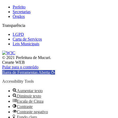
Prefeito
Secretarias
Órgãos
Transparência
LGPD
Carta de Serviços
Leis Municipais
© 2021 Prefeitura de Mucuri.
Crearte WEB
Pular para o conteúdo
Barra de Ferramentas Aberta
Accessibility Tools
Aumentar texto
Diminuir texto
Escala de Cinza
Contraste
Contraste negativo
Fundo claro