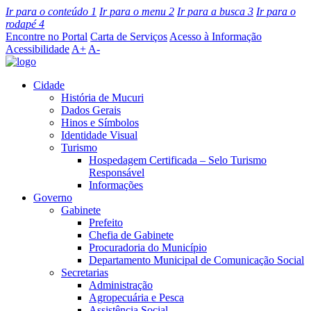
Ir para o conteúdo
1
Ir para o menu
2
Ir para a busca
3
Ir para o
rodapé
4
Encontre no Portal
Carta de Serviços
Acesso à Informação
Acessibilidade
A+
A-
Cidade
História de Mucuri
Dados Gerais
Hinos e Símbolos
Identidade Visual
Turismo
Hospedagem Certificada – Selo Turismo
Responsável
Informações
Governo
Gabinete
Prefeito
Chefia de Gabinete
Procuradoria do Município
Departamento Municipal de Comunicação Social
Secretarias
Administração
Agropecuária e Pesca
Assistência Social