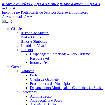
Ir para o conteúdo
1
Ir para o menu
2
Ir para a busca
3
Ir para o
rodapé
4
Encontre no Portal
Carta de Serviços
Acesso à Informação
Acessibilidade
A+
A-
Cidade
História de Mucuri
Dados Gerais
Hinos e Símbolos
Identidade Visual
Turismo
Hospedagem Certificada – Selo Turismo
Responsável
Informações
Governo
Gabinete
Prefeito
Chefia de Gabinete
Procuradoria do Município
Departamento Municipal de Comunicação Social
Secretarias
Administração
Agropecuária e Pesca
Assistência Social