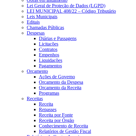
Obras em andamento
Lei Geral de Proteção de Dados (LGPD)
LEI MUNICIPAL 408/22 – Código Tributário
Leis Municipais
Editais
Chamadas Públicas
Despesas
Diárias e Passagens
Licitações
Contratos
Empenhos
Liquidações
Pagamentos
Orçamento
Ações de Governo
Orçamento da Despesa
Orçamento da Receita
Programas
Receitas
Receita
Repasses
Receita por Fonte
Receita por Órgão
Conhecimento de Receita
Relatórios de Gestão Fiscal