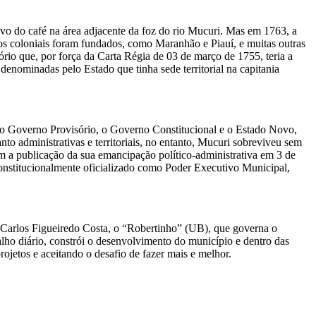
vo do café na área adjacente da foz do rio Mucuri. Mas em 1763, a
dos coloniais foram fundados, como Maranhão e Piauí, e muitas outras
rio que, por força da Carta Régia de 03 de março de 1755, teria a
enominadas pelo Estado que tinha sede territorial na capitania
lo Governo Provisório, o Governo Constitucional e o Estado Novo,
nto administrativas e territoriais, no entanto, Mucuri sobreviveu sem
m a publicação da sua emancipação político-administrativa em 3 de
constitucionalmente oficializado como Poder Executivo Municipal,
o Carlos Figueiredo Costa, o “Robertinho” (UB), que governa o
alho diário, constrói o desenvolvimento do município e dentro das
jetos e aceitando o desafio de fazer mais e melhor.