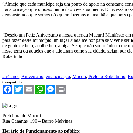
“Almejo que cada munícipe seja um ponto de apoio na constante const
transformação que o nosso município vive atualmente. É necessário s
demonstrando que somos nós quem fazemos o amanhã e que nossa pers
“Desejo um Feliz Aniversário a nossa querida Mucuri! Manifesto em p
para fazer deste município um lugar ainda melhor para se viver e ser f
de gente de bem, acolhedora, amiga. Sei que não sou o único a me or
nessa terra ou aqueles que a adotaram como sua cidade, zelam por ela
Robertinho.
254 anos
,
Aniversário
,
emancipação
,
Mucuri
,
Prefeito Robertinho
,
Ro
Compartilhar:
Facebook
Twitter
Email
WhatsApp
Messenger
Print
Prefeitura de Mucuri
Rua Canárias, 190 – Bairro Malvinas
Horário de Funcionamento ao público: