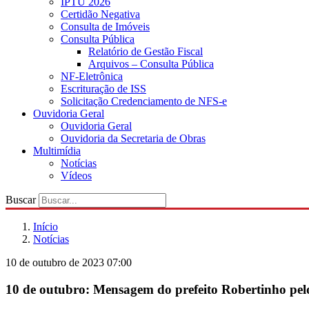
IPTU 2026
Certidão Negativa
Consulta de Imóveis
Consulta Pública
Relatório de Gestão Fiscal
Arquivos – Consulta Pública
NF-Eletrônica
Escrituração de ISS
Solicitação Credenciamento de NFS-e
Ouvidoria Geral
Ouvidoria Geral
Ouvidoria da Secretaria de Obras
Multimídia
Notícias
Vídeos
Buscar
Início
Notícias
10 de outubro de 2023 07:00
10 de outubro: Mensagem do prefeito Robertinho pe