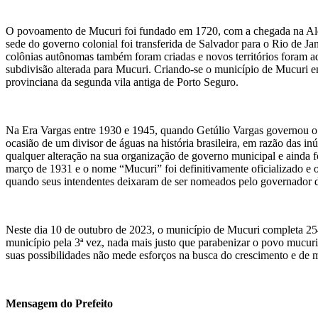
O povoamento de Mucuri foi fundado em 1720, com a chegada na Aldei
sede do governo colonial foi transferida de Salvador para o Rio de J
colônias autônomas também foram criadas e novos territórios foram ad
subdivisão alterada para Mucuri. Criando-se o município de Mucuri 
provinciana da segunda vila antiga de Porto Seguro.
Na Era Vargas entre 1930 e 1945, quando Getúlio Vargas governou o
ocasião de um divisor de águas na história brasileira, em razão das in
qualquer alteração na sua organização de governo municipal e ainda 
março de 1931 e o nome “Mucuri” foi definitivamente oficializado e 
quando seus intendentes deixaram de ser nomeados pelo governador da 
Neste dia 10 de outubro de 2023, o município de Mucuri completa 254
município pela 3ª vez, nada mais justo que parabenizar o povo mucuri
suas possibilidades não mede esforços na busca do crescimento e de m
Mensagem do Prefeito