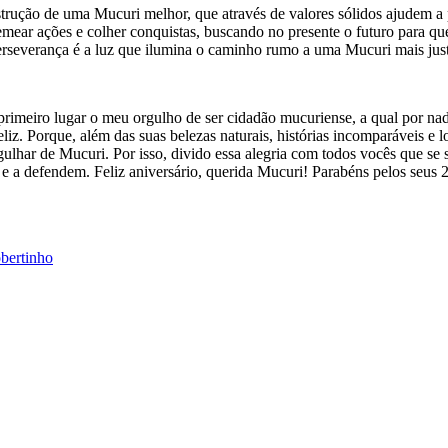
rução de uma Mucuri melhor, que através de valores sólidos ajudem a pr
emear ações e colher conquistas, buscando no presente o futuro para q
everança é a luz que ilumina o caminho rumo a uma Mucuri mais justa
rimeiro lugar o meu orgulho de ser cidadão mucuriense, a qual por nad
eliz. Porque, além das suas belezas naturais, histórias incomparáveis e 
gulhar de Mucuri. Por isso, divido essa alegria com todos vocês que s
 e a defendem. Feliz aniversário, querida Mucuri! Parabéns pelos seus 
bertinho