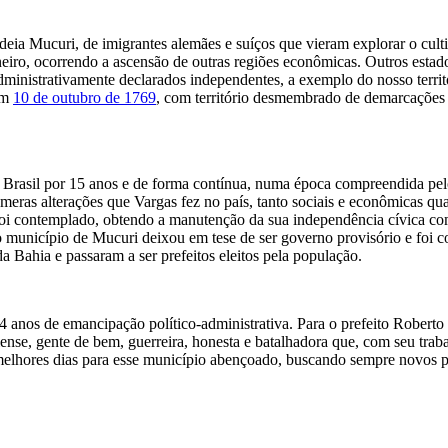
a Mucuri, de imigrantes alemães e suíços que vieram explorar o culti
aneiro, ocorrendo a ascensão de outras regiões econômicas. Outros esta
ministrativamente declarados independentes, a exemplo do nosso territó
em
10 de outubro de 1769
, com território desmembrado de demarcações d
 Brasil por 15 anos e de forma contínua, numa época compreendida pe
úmeras alterações que Vargas fez no país, tanto sociais e econômicas qua
foi contemplado, obtendo a manutenção da sua independência cívica co
o município de Mucuri deixou em tese de ser governo provisório e foi 
Bahia e passaram a ser prefeitos eleitos pela população.
 anos de emancipação político-administrativa. Para o prefeito Robert
ense, gente de bem, guerreira, honesta e batalhadora que, com seu trab
elhores dias para esse município abençoado, buscando sempre novos pro