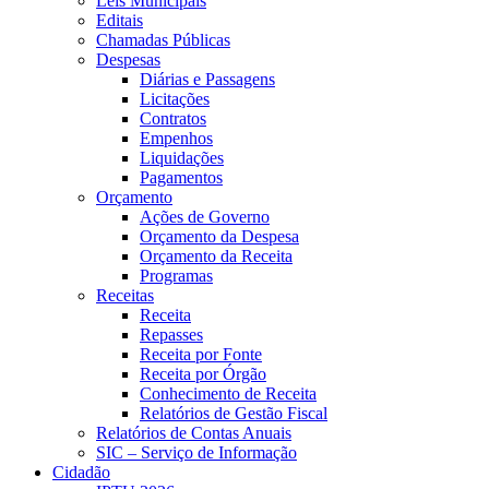
Leis Municipais
Editais
Chamadas Públicas
Despesas
Diárias e Passagens
Licitações
Contratos
Empenhos
Liquidações
Pagamentos
Orçamento
Ações de Governo
Orçamento da Despesa
Orçamento da Receita
Programas
Receitas
Receita
Repasses
Receita por Fonte
Receita por Órgão
Conhecimento de Receita
Relatórios de Gestão Fiscal
Relatórios de Contas Anuais
SIC – Serviço de Informação
Cidadão