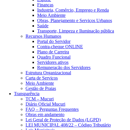
Finanças
Industria, Comércio, Emprego e Renda
Meio Ambiente
Obras, Planejamento e Serviços Urbanos
Saúde
Transporte, Limpeza e Iluminação pública
Recursos Humanos
Portal do Servidor
Contra-cheque ONLINE
Plano de Carreira
Quadro Funcional
Servidores ativos
Remuneração dos Servidores
Estrutura Organizacional
Carta de Serviços
Meio Ambiente
Gestão de Praias
Transparência
TCM – Mucuri
Diário Oficial Mucuri
FAQ – Perguntas Frequentes
Obras em andamento
Lei Geral de Proteção de Dados (LGPD)
LEI MUNICIPAL 408/22 – Código Tributário