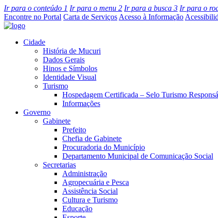
Ir para o conteúdo
1
Ir para o menu
2
Ir para a busca
3
Ir para o r
Encontre no Portal
Carta de Serviços
Acesso à Informação
Acessibili
Cidade
História de Mucuri
Dados Gerais
Hinos e Símbolos
Identidade Visual
Turismo
Hospedagem Certificada – Selo Turismo Responsá
Informações
Governo
Gabinete
Prefeito
Chefia de Gabinete
Procuradoria do Município
Departamento Municipal de Comunicação Social
Secretarias
Administração
Agropecuária e Pesca
Assistência Social
Cultura e Turismo
Educação
Esporte