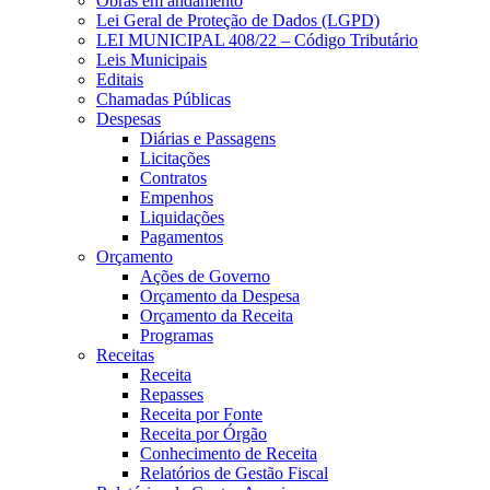
Obras em andamento
Lei Geral de Proteção de Dados (LGPD)
LEI MUNICIPAL 408/22 – Código Tributário
Leis Municipais
Editais
Chamadas Públicas
Despesas
Diárias e Passagens
Licitações
Contratos
Empenhos
Liquidações
Pagamentos
Orçamento
Ações de Governo
Orçamento da Despesa
Orçamento da Receita
Programas
Receitas
Receita
Repasses
Receita por Fonte
Receita por Órgão
Conhecimento de Receita
Relatórios de Gestão Fiscal