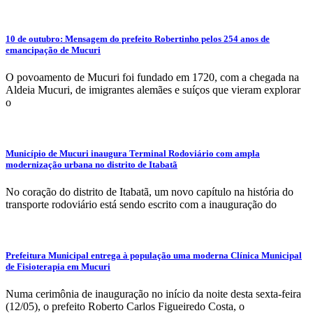
10 de outubro: Mensagem do prefeito Robertinho pelos 254 anos de
emancipação de Mucuri
O povoamento de Mucuri foi fundado em 1720, com a chegada na
Aldeia Mucuri, de imigrantes alemães e suíços que vieram explorar
o
Município de Mucuri inaugura Terminal Rodoviário com ampla
modernização urbana no distrito de Itabatã
No coração do distrito de Itabatã, um novo capítulo na história do
transporte rodoviário está sendo escrito com a inauguração do
Prefeitura Municipal entrega à população uma moderna Clínica Municipal
de Fisioterapia em Mucuri
Numa cerimônia de inauguração no início da noite desta sexta-feira
(12/05), o prefeito Roberto Carlos Figueiredo Costa, o