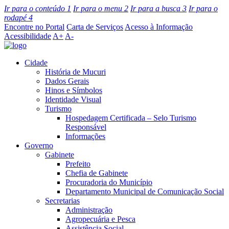
Ir para o conteúdo
1
Ir para o menu
2
Ir para a busca
3
Ir para o
rodapé
4
Encontre no Portal
Carta de Serviços
Acesso à Informação
Acessibilidade
A+
A-
Cidade
História de Mucuri
Dados Gerais
Hinos e Símbolos
Identidade Visual
Turismo
Hospedagem Certificada – Selo Turismo
Responsável
Informações
Governo
Gabinete
Prefeito
Chefia de Gabinete
Procuradoria do Município
Departamento Municipal de Comunicação Social
Secretarias
Administração
Agropecuária e Pesca
Assistência Social